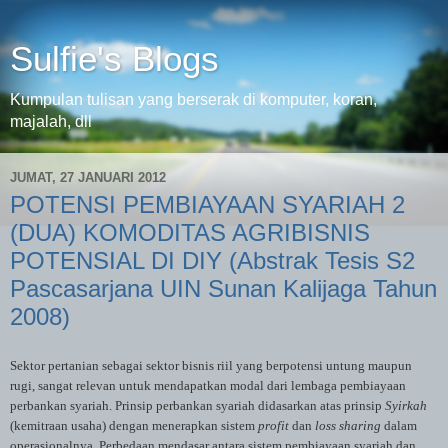
Sulfie's Blogs
Kumpulan tulisan yang berserak di komputer, koran,
majalah, dll
JUMAT, 27 JANUARI 2012
POTENSI PEMBIAYAAN SYARIAH 2
(DUA) KOMODITAS AGRIBISNIS
POTENSIAL DI DIY (Abstrak Tesis S2
Pascasarjana UIN Sunan Kalijaga Tahun
2008)
Sektor pertanian sebagai sektor bisnis riil yang berpotensi untung maupun
rugi, sangat relevan untuk mendapatkan modal dari lembaga pembiayaan
perbankan syariah. Prinsip perbankan syariah didasarkan atas prinsip
Syirkah
(kemitraan usaha) dengan menerapkan sistem
profit
dan
loss sharing
dalam
operasionalnya. Perbedaan mendasar antara sistem pembiayaan syariah dan