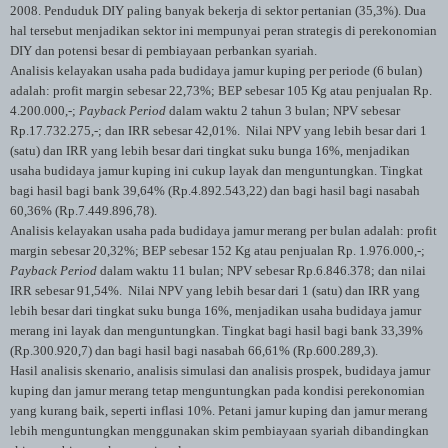
2008. Penduduk DIY paling banyak bekerja di sektor pertanian (35,3%). Dua
hal tersebut menjadikan sektor ini mempunyai peran strategis di perekonomian
DIY dan potensi besar di pembiayaan perbankan syariah.
Analisis kelayakan usaha pada budidaya jamur kuping per periode (6 bulan)
adalah: profit margin sebesar 22,73%; BEP sebesar 105 Kg atau penjualan Rp.
4.200.000,-;
Payback Period
dalam waktu 2 tahun 3 bulan; NPV sebesar
Rp.17.732.275,-; dan IRR sebesar 42,01%. Nilai NPV yang lebih besar dari 1
(satu) dan IRR yang lebih besar dari tingkat suku bunga 16%, menjadikan
usaha budidaya jamur kuping ini cukup layak dan menguntungkan. Tingkat
bagi hasil bagi bank 39,64% (Rp.4.892.543,22) dan bagi hasil bagi nasabah
60,36% (Rp.7.449.896,78).
Analisis kelayakan usaha pada budidaya jamur merang per bulan adalah: profit
margin sebesar 20,32%; BEP sebesar 152 Kg atau penjualan Rp. 1.976.000,-;
Payback Period
dalam waktu 11 bulan; NPV sebesar Rp.6.846.378; dan nilai
IRR sebesar 91,54%. Nilai NPV yang lebih besar dari 1 (satu) dan IRR yang
lebih besar dari tingkat suku bunga 16%, menjadikan usaha budidaya jamur
merang ini layak dan menguntungkan. Tingkat bagi hasil bagi bank 33,39%
(Rp.300.920,7) dan bagi hasil bagi nasabah 66,61% (Rp.600.289,3).
Hasil analisis skenario, analisis simulasi dan analisis prospek, budidaya jamur
kuping dan jamur merang tetap menguntungkan pada kondisi perekonomian
yang kurang baik, seperti inflasi 10%. Petani jamur kuping dan jamur merang
lebih menguntungkan menggunakan skim pembiayaan syariah dibandingkan