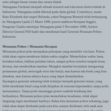
serta sebagai hutan wisata dan wisata ilmiah
Wanagama I berhasil menjadi sebuah research and education forest terbaik di
Indonesia. Wanagama sudah dikenal pada skala global. Contohnya, suami
Ratu Elizabeth dari negeri Belanda, yakni Pangeran Bernard telah berkunjung
ke Wanagama I pada 21 Maret 1996, putera mahkota Kerajaan Inggris,
Pangeran Charles meninjau Wanagama pada 5 November 1989, Asisten
Director General FAO hadir dan menikmati hasil Generasi Penanam Pohon
Indonesia.
Menanam Pohon = Menanam Harapan
Menanam pohon jelas merupakan pekerjaan yang memiliki visi kuat. Pohon
tidak akan segera membesar dalam waktu singkat. Memerlukan waktu lama,
bertahun-tahun, bahkan puluhan tahun, sampai pohon tersebut tampak besar,
dewasa, dan memberikan manfaat. Mungkin manfaat kesejukan mengurangi
pemanasan global, mencegah erosi dan banjir, atau karena ada buah yang bisa
dimakan, atau karena adanya kayu yang dapat dimanfaatkan.
Sayangnya generasi sekarang telah terlanjur menjadi generasi instan, yang
lebih menikmati hasil yang telah disajikan di restoran/supermarket, tanpa perlu
menanamnya. Tanpa perlu menunggu proses tumbuh kembang dan
berbuahnya. Menanam pohon jelas memerlukan kesabaran, tidak dapat
langsung ingin menikmati hasilnya. Kalau kita menanam pohon sekarang, juga
tidak akan dapat dinikmati pada usia kita, namun dinikmati oleh anak atau
bahkan cucu dan cicit kita. Lalu mengapa harus menanam pohon jika tidak