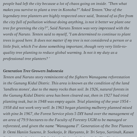
people had left the city because a lot of chaos going on inside.
"Then what
makes you survive to plant a tree in Konoha?" Asked Tenten.
"One of the
legendary tree planters are highly respected once said, 'Instead of us flee from
the city full of pollution without doing anything, is not it better we plant one
tree for greening the city?", Said Naruto.
Tenten was very impressed with the
words of Naruto.
Tenten said to myself, "I am determined to continue to plant
trees is good here.
It does not matter if my tree is not considered a person or a
little fruit, which I've done something important, though very very little-to-
quality tree planting to reduce global warming.
Is not it my duty as a
professional tree planters? '
Generation Tree Growers Indonesia
Tenten and Naruto story reminiscent of the fighters Wanagama reforestation
in the Gunung Kidul Distric.
This area is known as the condition of the land
'landless stones', due to the many rocks than soil.
In 1926, natural forests in
the Gunung Kidul Distric area has been cleared out, then in 1927 had tried
planting teak, but in 1948 was empty again.
Trial planting of the year 1954 -
1958 did not work very well.
In 1963 began planting mulberry planned mixed
with pine.
In 1967, the Forest Service plots 5 DIY hand over the management of
an area of ​​79.9 hectares to the Faculty of Forestry UGM to be managed or
reforested, and given the name "Wanagama I".
Generation of the Tree Planters
Ir.
Oemi Haniin Suseno, Ir.
Soekotjo, Ir.
Haryanto, Ir.
Tri Setyo, Sartinah, Kasan