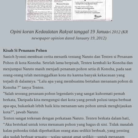
Opini koran Kedaulatan Rakyat tanggal 19 Janua
ri 2012 (
KR
newspaper opinion dated January 19, 2012)
Kisah Si Penanam Pohon
Sanich Iyonni membuat cerita menarik tentang Naruto dan Tenten si Penanam
Pohon di kota Konoha. Setelah lama berpisah, Tenten kembali ke Konoha dan
menjumpai Naruto masih menjadi penanam pohon setia di Konoha, pada saat
orang-orang telah meninggalkan kota itu karena banyak kekacauan yang
terjadi di dalamnya. “Lalu apa yang membuatmu bertahan menanam pohon di
Konoha ?” tanya Tenten.
"Salah seorang penanam pohon legendaris yang sangat kuhormati pernah
berkata, 'Daripada kita mengungsi dari kota yang penuh polusi tanpa berbuat
apa-apa, bukankah lebih baik kita menanam satu pohon untuk menghijaukan
kota?”, jawab Naruto.
Tenten sangat terkesan dengan perkataan Naruto. Tenten berkata dalam hati,
“Aku bertekad untuk terus menanam pohon yang bagus di sini. Tidak masalah
kalau pohonku tidak diperhatikan orang atau sedikit berbuah, yang penting
aku sudah berbuat sesuatu—walau sangat amat sedikit—untuk menanam