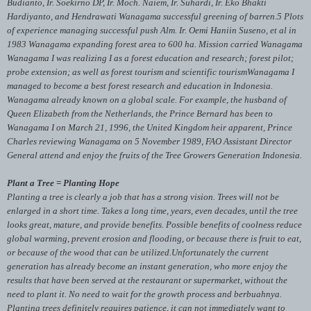
Budianto, Ir.
Soekirno DP, Ir.
Moch.
Naiem, Ir.
Suhardi, Ir.
Eko Bhakti
Hardiyanto, and Hendrawati Wanagama successful greening of barren.
5 Plots
of experience managing successful push Alm.
Ir.
Oemi Haniin Suseno, et al in
1983 Wanagama expanding forest area to 600 ha.
Mission carried Wanagama
Wanagama I was realizing I as a forest education and research; forest pilot;
probe extension; as well as forest tourism and scientific tourism
Wanagama I
managed to become a best forest research and education in Indonesia.
Wanagama already known on a global scale.
For example, the husband of
Queen Elizabeth from the Netherlands, the Prince Bernard has been to
Wanagama I on March 21, 1996, the United Kingdom heir apparent, Prince
Charles reviewing Wanagama on 5 November 1989, FAO Assistant Director
General attend and enjoy the fruits of the Tree Growers Generation Indonesia.
Plant a Tree = Planting Hope
Planting a tree is clearly a job that has a strong vision.
Trees will not be
enlarged in a short time.
Takes a long time, years, even decades, until the tree
looks great, mature, and provide benefits.
Possible benefits of coolness reduce
global warming, prevent erosion and flooding, or because there is fruit to eat,
or because of the wood that can be utilized.
Unfortunately the current
generation has already become an instant generation, who more enjoy the
results that have been served at the restaurant or supermarket, without the
need to plant it.
No need to wait for the growth process and berbuahnya.
Planting trees definitely requires patience, it can not immediately want to