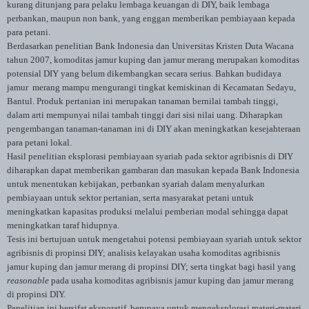
kurang ditunjang para pelaku lembaga keuangan di DIY, baik lembaga
perbankan, maupun non bank, yang enggan memberikan pembiayaan kepada
para petani.
Berdasarkan penelitian Bank Indonesia dan Universitas Kristen Duta Wacana
tahun 2007, komoditas jamur kuping dan jamur merang merupakan komoditas
potensial DIY yang belum dikembangkan secara serius. Bahkan budidaya
jamur merang mampu mengurangi tingkat kemiskinan di Kecamatan Sedayu,
Bantul. Produk pertanian ini merupakan tanaman bernilai tambah tinggi,
dalam arti mempunyai nilai tambah tinggi dari sisi nilai uang. Diharapkan
pengembangan tanaman-tanaman ini di DIY akan meningkatkan kesejahteraan
para petani lokal.
Hasil penelitian eksplorasi pembiayaan syariah pada sektor agribisnis di DIY
diharapkan dapat memberikan gambaran dan masukan kepada Bank Indonesia
untuk menentukan kebijakan, perbankan syariah dalam menyalurkan
pembiayaan untuk sektor pertanian, serta masyarakat petani untuk
meningkatkan kapasitas produksi melalui pemberian modal sehingga dapat
meningkatkan taraf hidupnya.
Tesis ini bertujuan untuk mengetahui potensi pembiayaan syariah untuk sektor
agribisnis di propinsi DIY; analisis kelayakan usaha komoditas agribisnis
jamur kuping dan jamur merang di propinsi DIY; serta tingkat bagi hasil yang
reasonable
pada usaha komoditas agribisnis jamur kuping dan jamur merang
di propinsi DIY.
Penelitian ini bersifat eksporatif, berupaya untuk mengeksplorasi materi-materi