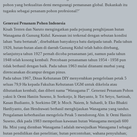
pohon yang berkualitas demi mengurangi pemanasan global. Bukankah itu
tugasku sebagai penanam pohon profesional?’
Generasi Penanam Pohon Indonesia
Kisah Tenten dan Naruto mengingatkan pada pejuang penghijauan hutan
Wanagama di Gunung Kidul. Kawasan ini terkenal dengan sebutan kondisi
lahan ‘batu bertanah’, disebabkan banyaknya batu daripada tanah. Pada tahun
1926, hutan-hutan alam di daerah Gunung Kidul telah habis ditebang,
selanjutnya tahun 1927 pernah dicoba penanaman jati, namun pada tahun
1948 telah kosong kembali. Percobaan penanaman tahun 1954 - 1958 pun
tidak berhasil dengan baik. Pada tahun 1963 mulai ditanami murbai yang
direncanakan dicampur dengan pinus.
Pada tahun 1967, Dinas Kehutanan DIY menyerahkan pengelolaan petak 5
seluas 79,9 Ha kepada Fakultas Kehutanan UGM untuk dikelola atau
dihutankan kembali, dan diberi nama “Wanagama I”. Generasi Penanam Pohon
yakni Ir. Oemi Haniin Suseno, Ir. Soekotjo, Ir. Haryanto, Ir. Tri Setyo, Sartinah,
Kasan Budianto, Ir. Soekirno DP, Ir. Moch. Naiem, Ir. Suhardi, Ir. Eko Bhakti
Hardiyanto, dan Hendrawati berhasil menghijaukan Wanagama yang tandus.
Pengalaman keberhasilan mengelola Petak 5 mendorong Alm. Ir. Oemi Haniin
Suseno, dkk pada 1983 memperluas kawasan hutan Wanagama menjadi 600
Ha. Misi yang diemban Wanagama I adalah mewujudkan Wanagama I sebagai
hutan pendidikan dan penelitian; hutan percontohan; wahana penyuluhan;