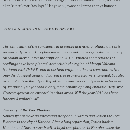
akan kita nikmati hasilnya? Hanya satu jawaban: karena adanya harapan.
THE GENERATION OF TREE PLANTERS
The enthusiasm of the community in greening activities or planting trees is
increasingly rising.
This phenomenon is evident in the reforestation activity
on Mount Merapi after the eruption in 2010.
Hundreds of thousands of
seedlings have been planted, both within the region of Merapi Volcano
National Park (MVNP) and in the field eruption affected communities.
Not
only the damaged areas and barren tree growers who were targeted, but also
urban.
Roads in the city of Yogyakarta is now more shady due to achievement
of 'Wagiman' (Mayor Mad Plant), the nickname of Kang Zudianto Hery.
Tree
Growers generation emerged in urban areas.
Will the year 2012 has been
increased enthusiasm?
Th
e story of the Tree Planters
Sanich Iyonni make an interesting story about Naruto and Tenten the Tree
Planters in the city of Konoha.
After a long separation, Tenten back to
Konoha and Naruto meet is still a loyal tree planters in Konoha, when the