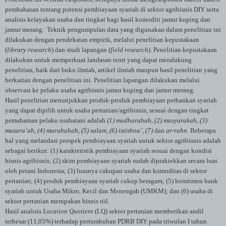
pembahasan tentang potensi pembiayaan syariah di sektor agribisnis DIY serta
analisis kelayakan usaha dan tingkat bagi hasil komoditi jamur kuping dan
jamur merang. Teknik pengumpulan data yang digunakan dalam penelitian ini
dilakukan dengan pendekatan empirik, melalui penelitian kepustakaan
(
library research
) dan studi lapangan (
field research
). Penelitian kepustakaan
dilakukan untuk memperkuat landasan teori yang dapat mendukung
penelitian, baik dari buku ilmiah, artikel ilmiah maupun hasil penelitian yang
berkaitan dengan penelitian ini. Penelitian lapangan dilakukan melalui
observasi ke pelaku usaha agribisnis jamur kuping dan jamur merang.
Hasil penelitian menunjukkan produk-produk pembiayaan perbankan syariah
yang dapat dipilih untuk usaha pertanian/agribisnis, sesuai dengan tingkat
pemahaman pelaku usahatani adalah
(1) mudharabah, (2) musyarakah, (3)
muzara’ah, (4) murabahah, (5) salam, (6) istishna’, (7)
dan
ar-rahn
. Beberapa
hal yang melandasi prospek pembiayaan syariah untuk sektor agribisnis adalah
sebagai berikut: (1) karakteristik pembiayaan syariah sesuai dengan kondisi
bisnis agribisnis; (2) skim pembiayaan syariah sudah dipraktekkan secara luas
oleh petani Indonesia; (3) luasnya cakupan usaha dan komoditas di sektor
pertanian; (4) produk pembiayaan syariah cukup beragam; (5) komitmen bank
syariah untuk Usaha Mikro, Kecil dan Menengah (UMKM); dan (6) usaha di
sektor pertanian merupakan bisnis riil.
Hasil analisis
Location Quotient
(LQ) sektor pertanian memberikan andil
terbesar (11,05%) terhadap pertumbuhan PDRB DIY pada triwulan I tahun