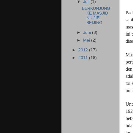
▼
Juli
(1)
BERKUNJUNG
Pad
KE MASJID
NIUJIE,
sap
BEIJING
mas
►
Juni
(3)
ini 
►
Mei
(2)
dise
►
2012
(17)
Mas
►
2011
(18)
per
den
ada
toi
unt
Unt
192
beb
tida
ter