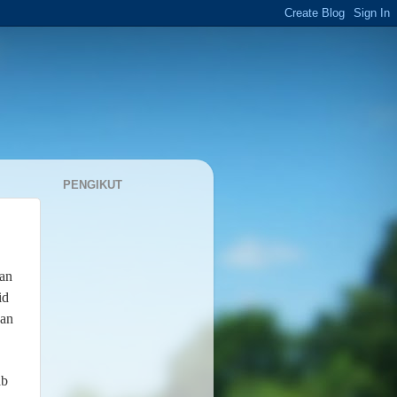
PENGIKUT
dan
id
san
ab