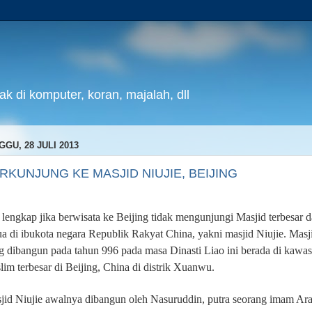
k di komputer, koran, majalah, dll
GGU, 28 JULI 2013
RKUNJUNG KE MASJID NIUJIE, BEIJING
 lengkap jika berwisata ke Beijing tidak mengunjungi Masjid terbesar 
tua di ibukota negara Republik Rakyat China, yakni masjid Niujie. Masj
g dibangun pada tahun 996 pada masa Dinasti Liao ini berada di kawa
lim terbesar di Beijing, China di distrik Xuanwu.
jid Niujie
awalnya dibangun oleh Nas
u
ruddin, putra seorang imam Ar