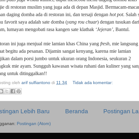
jie di restoran muslim yang juga ada di depan Masjid. Bermacam-mac
han daging domba ada di restoran ini, dan tersaji dengan
hot pot
. Salah 
u favorit saya adalah sate domba (
yang rou chuar
) dengan tusukan dar
am, lumayan mengobati rasa kangen sate klathak
‘Jejeran’
, Bantul.
toran ini juga menjual mie lamian khas China yang
fresh
, mie langsung
uat begitu ada pesanan. Dijamin sangat kenyang, karena mie lamian
ajikan dalam porsi jumbo untuk ukuran orang Indonesia, seukuran 2
gkuk mie ayam. Sungguh kawasan wisata ruhani dan kuliner yang san
ang untuk ditinggalkan!!
osting oleh
arif sulfiantono
di
11.34
Tidak ada komentar:
stingan Lebih Baru
Beranda
Postingan L
gganan:
Postingan (Atom)