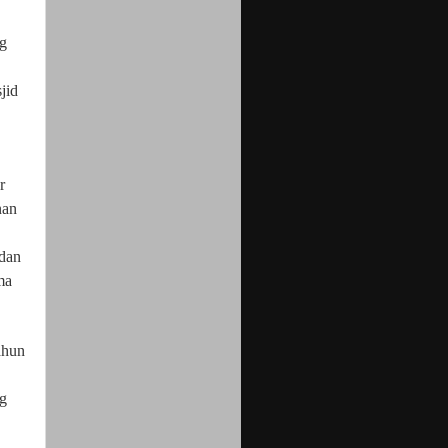
ng
jid
r
nan
 dan
ma
ahun
ng