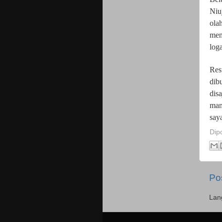
Niu
ola
men
log
Res
dib
dis
man
say
Dip
Po
Lan