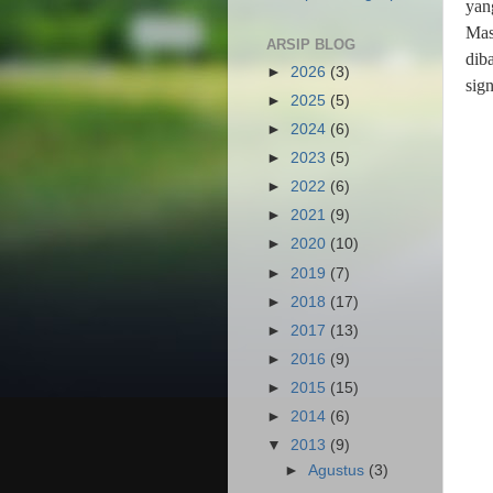
yan
Mas
ARSIP BLOG
dib
►
2026
(3)
sig
►
2025
(5)
►
2024
(6)
►
2023
(5)
►
2022
(6)
►
2021
(9)
►
2020
(10)
►
2019
(7)
►
2018
(17)
►
2017
(13)
►
2016
(9)
►
2015
(15)
►
2014
(6)
▼
2013
(9)
►
Agustus
(3)