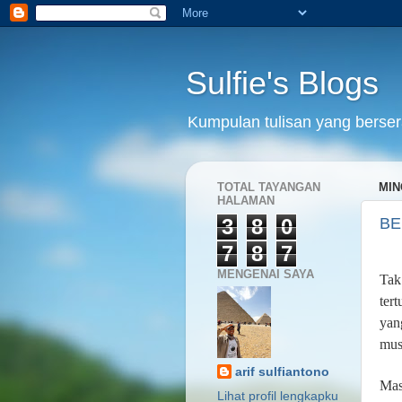
Sulfie's Blogs
Kumpulan tulisan yang bersera
TOTAL TAYANGAN
MIN
HALAMAN
3
8
0
BE
7
8
7
MENGENAI SAYA
Tak
ter
yan
mus
arif sulfiantono
Mas
Lihat profil lengkapku