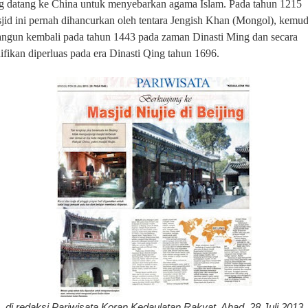
g datang ke China untuk
menyebarkan agama Islam. Pada tahun 1215
jid ini pernah dihancurkan oleh tentara Jengish Khan (Mongol), kemu
angun kembali pada tahun 1443 pada zaman Dinasti Ming dan secara
nifikan diperluas pada era Dinasti Qing tahun 1696.
di redaksi Pariwisata Koran Kedaulatan Rakyat, Ahad, 28 Juli 2013