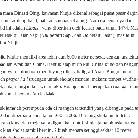
a masa Dinasti Qing, kawasan Niujie dikenal sebagai pusat pasar dagi
i dan kambing halal, bahkan sampai sekarang. Nama sebenarnya dari
jid ini adalah
Lǐbàisì
, yang diberikan oleh Kaisar pada tahun 1474. Mas
terletak di Jalan Sapi (
Niu
berarti Sapi, dan
Jie
berarti Jalan), masjid ini
but Niujie.
jid Niujie memiliki area
lebih dari 6000 meter persegi
, dengan arsitektu
paduan Arab dan China. Bentuk atap mirip kuil China kuno dan bangu
gan warna dominan merah yang dihiasi kaligrafi Arab. Bangunan inti
lah
prayer hall
(ruangan untuk sholat); menara; makam; tempat wudhu
let; aula; ruangan kelas; dan toko. Ruang sholat merupakan ruangan uta
uk sholat berjama’ah laki-laki.
uk jama’ah perempuan ada di ruangan tersendiri yang dibangun pada t
2 dan diperbaiki pada tahun 2005-2006. Di ruang sholat ini terletak
erapa kursi dan meja yang digunakan untuk sholat jama’ah usia tua ya
k kuat sholat sambil berdiri. 2 buah menara setinggi sekitar 10 meter
letak di depan serambi ruang sholat.