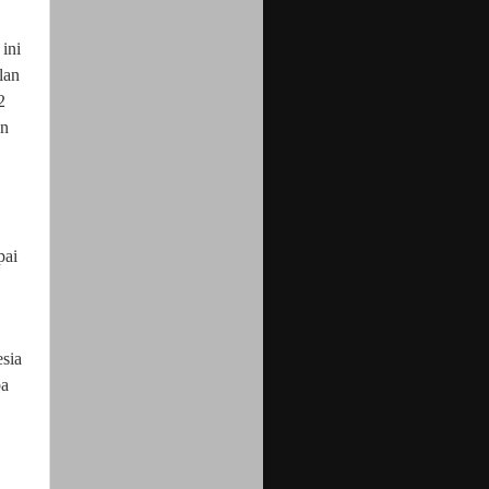
ini
lan
2
un
pai
sia
ba