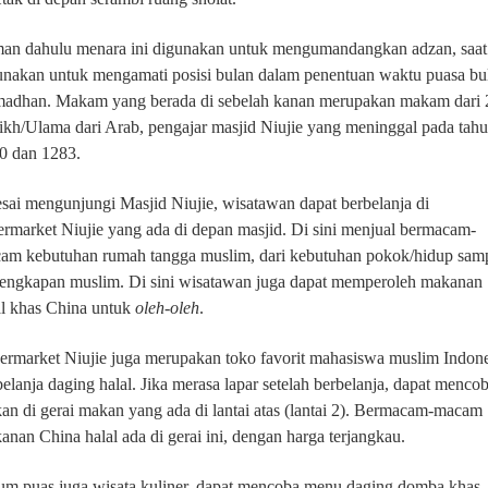
an dahulu menara ini digunakan untuk mengumandangkan adzan, saat 
unakan untuk mengamati posisi bulan dalam penentuan waktu puasa bu
adhan. Makam yang berada di sebelah kanan merupakan makam dari 
ikh/Ulama dari Arab, pengajar masjid Niujie yang meninggal pada tah
0 dan 1283.
esai mengunjungi Masjid Niujie, wisatawan dapat berbelanja di
ermarket Niujie yang ada di depan masjid. Di sini menjual bermacam-
am kebutuhan rumah tangga muslim, dari kebutuhan pokok/hidup sam
lengkapan muslim. Di sini wisatawan juga dapat memperoleh makanan
al khas China untuk
oleh-oleh
.
ermarket Niujie juga merupakan toko favorit mahasiswa muslim Indone
belanja daging halal. Jika merasa lapar setelah berbelanja, dapat menco
an di gerai makan yang ada di lantai atas (lantai 2). Bermacam-macam
anan China halal ada di gerai ini, dengan harga terjangkau.
um puas juga wisata kuliner, dapat mencoba menu daging domba khas