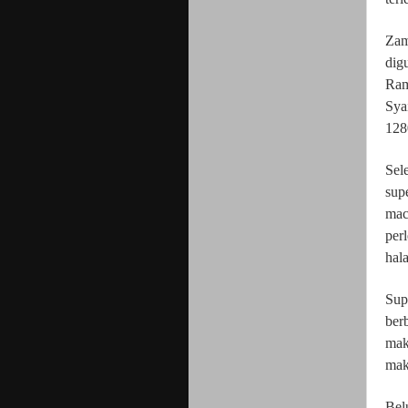
Zam
dig
Ram
Sya
128
Sel
sup
mac
per
hal
Sup
ber
mak
mak
Bel