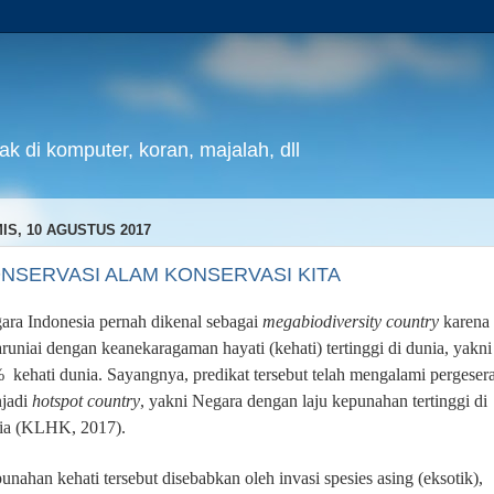
k di komputer, koran, majalah, dll
IS, 10 AGUSTUS 2017
NSERVASI ALAM KONSERVASI KITA
ara Indonesia pernah dikenal sebagai
megabiodiversity country
karena
aruniai dengan keanekaragaman hayati (kehati) tertinggi di dunia, yakni
 kehati dunia. Sayangnya, predikat tersebut telah mengalami pergeser
jadi
hotspot country
, yakni Negara dengan laju kepunahan tertinggi di
ia (KLHK, 2017).
unahan kehati tersebut disebabkan oleh invasi spesies asing (eksotik),