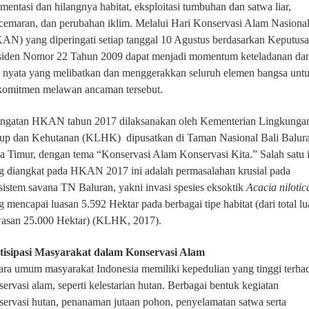
gmentasi dan hilangnya habitat, eksploitasi tumbuhan dan satwa liar,
cemaran, dan perubahan iklim. Melalui Hari Konservasi Alam Nasiona
AN) yang diperingati setiap tanggal 10 Agustus berdasarkan Keputus
siden Nomor 22 Tahun 2009 dapat menjadi momentum keteladanan da
i nyata yang melibatkan dan menggerakkan seluruh elemen bangsa unt
komitmen melawan ancaman tersebut.
ingatan
HKAN
tahun 2017
dilaksanakan oleh
Kementerian Lingkunga
up dan Kehutanan (KLHK) dipusatkan di Taman Nasional Bali
Balur
a Timur, dengan tema “Konservasi Alam Konservasi Kita.” Salah satu 
g diangkat pada HKAN 2017 ini adalah permasalahan krusial pada
sistem savana TN Baluran, yakni invasi spesies eksoktik
Acacia nilotic
g mencapai luasan 5.592 Hektar pada berbagai tipe habitat (dari total lu
asan 25.000 Hektar) (KLHK, 2017).
tisipasi Masyarakat dalam Konservasi Alam
ara umum masyarakat Indonesia memiliki kepedulian yang tinggi terha
servasi alam, seperti kelestarian hutan. Berbagai bentuk kegiatan
servasi hutan, penanaman jutaan pohon, penyelamatan satwa serta