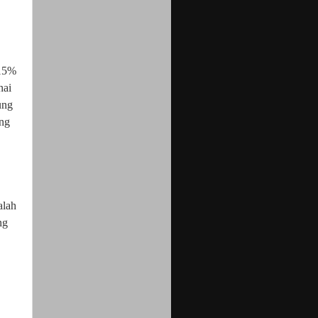
 15%
nai
ung
ung
alah
ng