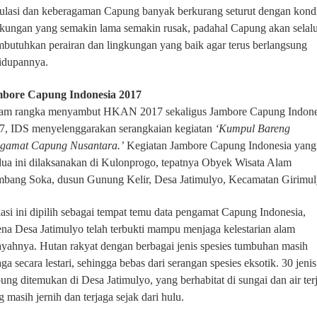
ulasi dan keberagaman Capung banyak berkurang seturut dengan kondi
gkungan yang semakin lama semakin rusak, padahal Capung akan selal
butuhkan perairan dan lingkungan yang baik agar terus berlangsung
idupannya.
bore Capung Indonesia 2017
am rangka menyambut HKAN 2017 sekaligus Jambore Capung Indone
7, IDS menyelenggarakan serangkaian kegiatan
‘Kumpul Bareng
gamat Capung Nusantara.’
Kegiatan Jambore Capung Indonesia yang
ua ini dilaksanakan di Kulonprogo, tepatnya Obyek Wisata Alam
bang Soka, dusun Gunung Kelir, Desa Jatimulyo, Kecamatan Girimul
asi ini dipilih sebagai tempat temu data pengamat Capung Indonesia,
ena Desa Jatimulyo telah terbukti mampu menjaga kelestarian alam
ayahnya. Hutan rakyat dengan berbagai jenis spesies tumbuhan masih
aga secara lestari, sehingga bebas dari serangan spesies eksotik. 30 jenis
ung ditemukan di Desa Jatimulyo, yang berhabitat di sungai dan air ter
 masih jernih dan terjaga sejak dari hulu.