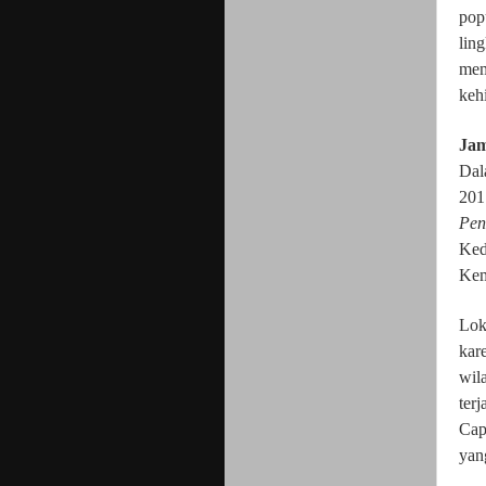
pop
lin
mem
keh
Jam
Dal
201
Pen
Ked
Kem
Lok
kar
wil
terj
Cap
yang