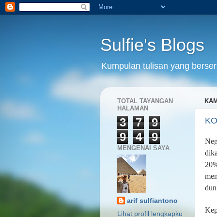
Sulfie's Blogs
Kumpulan tulisan yang bersera
TOTAL TAYANGAN
KAM
HALAMAN
3
7
9
KO
9
4
9
Neg
MENGENAI SAYA
dik
20%
men
dun
arif sulfiantono
Kep
Lihat profil lengkapku