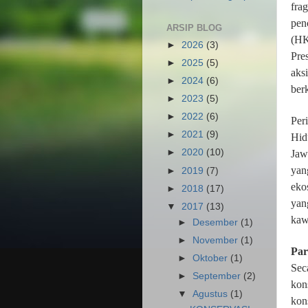
fra
pen
ARSIP BLOG
(HK
►
2026
(3)
Pre
►
2025
(5)
aks
►
2024
(6)
ber
►
2023
(5)
►
2022
(6)
Per
►
2021
(9)
Hid
►
2020
(10)
Jaw
yan
►
2019
(7)
eko
►
2018
(17)
yan
▼
2017
(13)
kaw
►
Desember
(1)
►
November
(1)
Par
►
Oktober
(1)
Sec
►
September
(2)
kon
▼
Agustus
(1)
kon