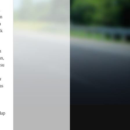
l
an
n
uk
n
an,
isu
a
as
dap