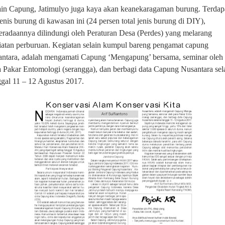
ain Capung,
Jatimulyo
juga
kaya akan keanekaragaman burung. Terdap
enis burung di kawasan ini (24 persen total jenis burung di DIY),
eradaannya dilindungi oleh Peraturan Desa (Perdes) yang melarang
iatan perburuan.
Kegiatan selain kumpul bareng pengamat capung
antara, adalah mengamati Capung ‘Mengapung’ bersama, seminar oleh
a Pakar Entomologi (serangga), dan berbagi data Capung Nusantara se
ggal 11 – 12 Agustus 2017.