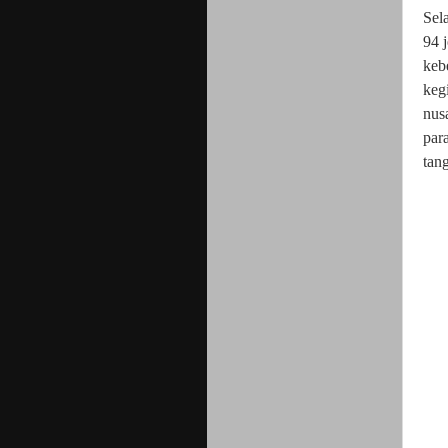
Sel
94
j
keb
keg
nus
par
tan