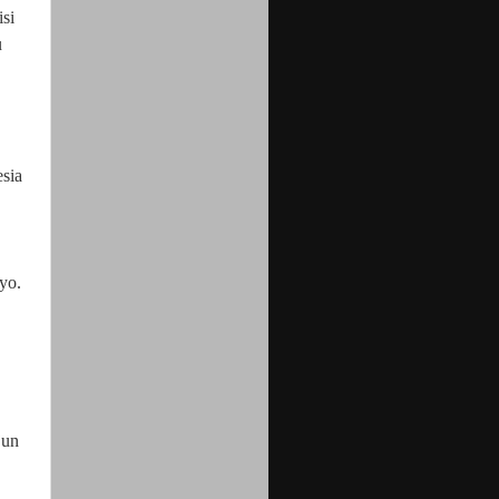
si
u
sia
yo.
jun