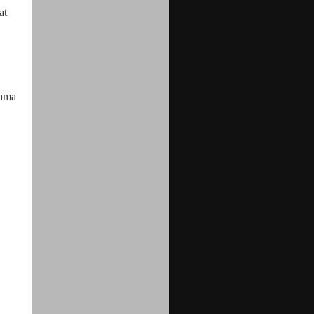
at
lama