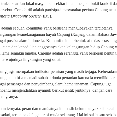
truksi kearifan lokal masyarakat sekitar hutan menjadi bukti konkrit da
tersebut. Contoh riil adalah partisipasi masyarakat pecinta Capung atau
onesia Dragonfly Society
(IDS).
 adalah sebuah komunitas yang berusaha mengupayakan terciptanya
angsungan keanekaragaman hayati Capung (
Kinjeng
dalam Bahasa Jaw
agai pusaka alam Indonesia. Komunitas ini terbentuk atas dasar rasa ing
u, cinta dan kepedulian anggotanya akan kelangsungan hidup Capung 
n lama semakin langka. Capung adalah serangga yang berperan penting
i terwujudnya lingkungan yang sehat.
ung juga merupakan indikator perairan yang masih terjaga. Keberadaa
ung tentu bisa menjadi sahabat dunia pertanian karena ia memiliki pera
agai pemangsa dan penyeimbang alami hama tanaman. Capung juga
bantu mengendalikan nyamuk berikut jentik-jentiknya, dengan cara
angsanya.
un ternyata, peran dan manfaatnya itu masih belum banyak kita ketahu
 sadari, terutama oleh generasi muda sekarang. Hal ini salah satu sebab