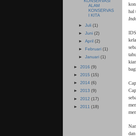
KONSERVASI
kons
ALAM
KONSERVAS
hal 
I KITA
Ind
►
Juli
(1)
IDS
►
Juni
(2)
kel
►
April
(2)
seb
►
Februari
(1)
tah
►
Januari
(1)
kia
►
2016
(9)
bag
►
2015
(15)
Cap
►
2014
(6)
Cap
►
2013
(9)
seb
►
2012
(17)
mem
►
2011
(18)
mem
Nam
dan