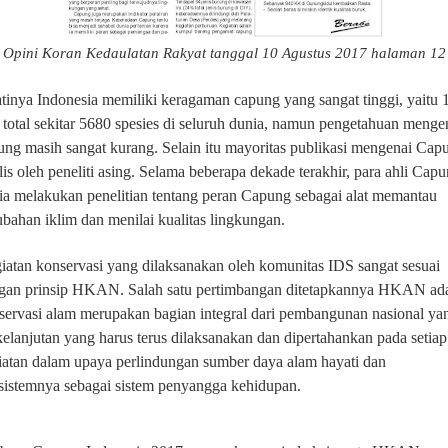
Opini Koran Kedaulatan Rakyat tanggal 10 Agustus 2017 halaman 12
atinya
Indonesia memiliki keragaman capung yang sangat tinggi, yaitu
i total sekitar 5680 spesies di seluruh dunia, namun pengetahuan menge
ung masih sangat kurang. Selain itu mayoritas publikasi mengenai Cap
lis oleh peneliti asing.
Selama beberapa dekade terakhir, para ahli Cap
ia melakukan penelitian tentang peran Capung sebagai alat memantau
ubahan iklim dan menilai kualitas lingkungan.
iatan konservasi yang dilaksanakan oleh komunitas IDS sangat sesuai
gan prinsip HKAN. Salah satu pertimbangan ditetapkannya HKAN ad
servasi alam merupakan bagian integral dari pembangunan nasional ya
kelanjutan yang harus terus dilaksanakan dan dipertahankan pada setiap
iatan dalam upaya perlindungan sumber daya alam hayati dan
sistemnya sebagai sistem penyangga kehidupan.