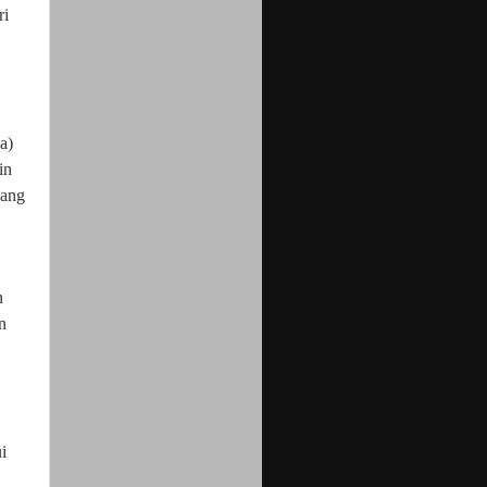
ri
a)
in
yang
n
n
i