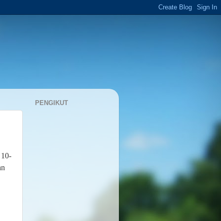
PENGIKUT
 10-
an