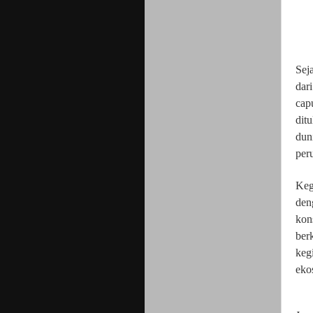
Sej
dar
cap
ditu
dun
per
Keg
den
kon
ber
keg
eko