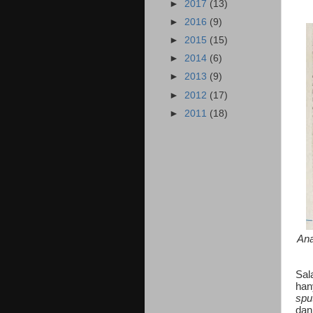
►
2017
(13)
►
2016
(9)
►
2015
(15)
►
2014
(6)
►
2013
(9)
►
2012
(17)
►
2011
(18)
Ana
Sal
hany
sput
dan