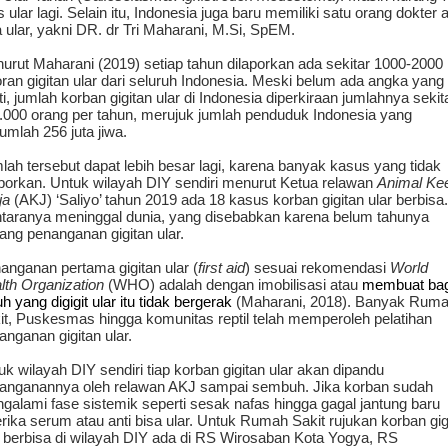
s ular lagi. Selain itu, Indonesia juga baru memiliki satu orang dokter a
a ular, yakni DR. dr Tri Maharani, M.Si, SpEM.
urut Maharani (2019) setiap tahun dilaporkan ada sekitar 1000-2000
oran gigitan ular dari seluruh Indonesia. Meski belum ada angka yang
ti, jumlah korban gigitan ular di Indonesia diperkiraan jumlahnya sekit
.000 orang per tahun, merujuk jumlah penduduk Indonesia yang
jumlah 256 juta jiwa.
lah tersebut dapat lebih besar lagi, karena banyak kasus yang tidak
aporkan. Untuk wilayah DIY sendiri menurut Ketua relawan
Animal Ke
ja
(AKJ) ‘Saliyo’ tahun 2019 ada 18 kasus korban gigitan ular berbisa.
ntaranya meninggal dunia, yang disebabkan karena belum tahunya
tang penanganan gigitan ular.
anganan pertama gigitan ular (
first aid
) sesuai rekomendasi
World
lth Organization
(WHO) adalah dengan imobilisasi atau
membuat bag
h yang digigit ular itu tidak bergerak
(Maharani, 2018). Banyak Rum
it, Puskesmas hingga komunitas reptil telah memperoleh pelatihan
anganan gigitan ular.
uk wilayah DIY sendiri tiap korban gigitan ular akan dipandu
anganannya oleh relawan AKJ sampai sembuh. Jika korban sudah
galami fase sistemik seperti sesak nafas hingga gagal jantung baru
erika serum atau anti bisa ular. Untuk Rumah Sakit rujukan korban gig
r berbisa di wilayah DIY ada di RS Wirosaban Kota Yogya, RS