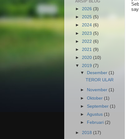
ARSIP BLOG
Seb
►
2026
(3)
say
►
2025
(5)
►
2024
(6)
►
2023
(5)
►
2022
(6)
►
2021
(9)
►
2020
(10)
▼
2019
(7)
▼
Desember
(1)
TEROR ULAR
►
November
(1)
►
Oktober
(1)
►
September
(1)
►
Agustus
(1)
►
Februari
(2)
►
2018
(17)