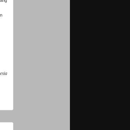
yang
an
esia