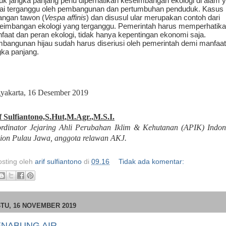
uk jangka panjang perlu diperhatikan keseimbangan ekologi di alam 
ai terganggu oleh pembangunan dan pertumbuhan penduduk. Kasus
angan tawon (
Vespa affinis
) dan disusul ular merupakan contoh dari
eimbangan ekologi yang terganggu. Pemerintah harus memperhatik
faat dan peran ekologi, tidak hanya kepentingan ekonomi saja.
bangunan hijau sudah harus diseriusi oleh pemerintah demi manfaat
gka panjang.
yakarta, 16 Desember 2019
f Sulfiantono,S.Hut,M.Agr.,M.S.I.
rdinator Jejaring Ahli Perubahan Iklim & Kehutanan (APIK) Indon
ion Pulau Jawa, anggota relawan AKJ.
osting oleh
arif sulfiantono
di
09.16
Tidak ada komentar:
TU, 16 NOVEMBER 2019
NABUNG AIR