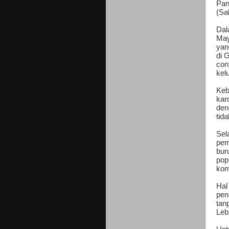
Pan
(Sa
Dal
May
yan
di 
con
kel
Keb
kar
den
tid
Sel
pem
bur
pop
kom
Hal
pen
tan
Leb