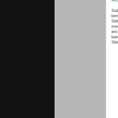
Sud
ker
Set
men
anc
kar
Sle