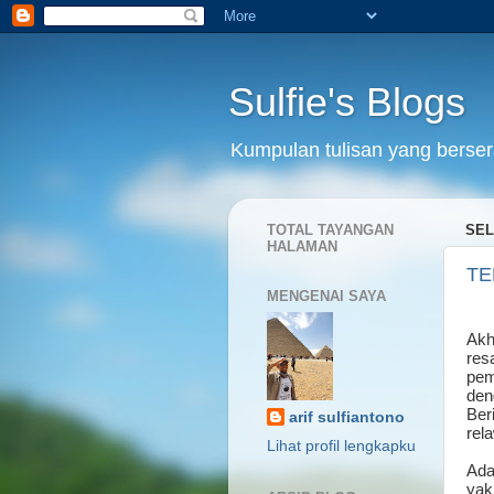
Sulfie's Blogs
Kumpulan tulisan yang bersera
TOTAL TAYANGAN
SEL
HALAMAN
TE
MENGENAI SAYA
Akh
res
pem
den
Ber
arif sulfiantono
rel
Lihat profil lengkapku
Ada
yak