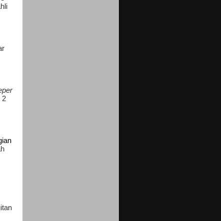
hli
ar
eper
 2
ian
ah
itan