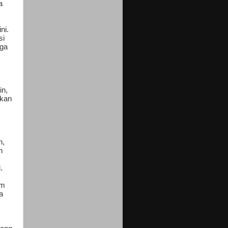
a
ni.
si
rga
in,
hkan
n,
h
.
am
a