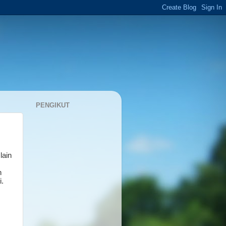
PENGIKUT
lain
h
.