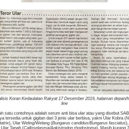
lisis Koran Kedaulatan Rakyat 17 Desember 2019, halaman depan/
line
ah satu contohnya adalah serum anti bisa ular atau yang disebut SA
a tersedia untuk gigitan dari 3 jenis ular berbisa, yakni Ular Kobra (
N
atrix
), Ular Weling/Welang (
Bungarus candidus/Bungarus fasciatus
),
 Ular Tanah (
Calloselasma/Agkistrodon rhodostoma
). Masih kurang 