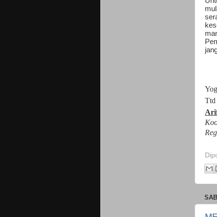
Unt
mul
ser
kes
man
Pem
jan
Yog
Ttd
Ari
Koo
Reg
Dip
SAB
ME