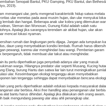
embahan Senopati Bantul, PKU Gamping, PKU Bantul, dan Bethesd
liyo, 2019).
am menangani ular, perlu mengenal karakteristik hidup satwa melata i
oritas ular menetas pada awal musim hujan, dan ular menyukai loka
g lembab dan hangat. Beberapa anak ular kobra yang ditemukan wa
Godean, Sleman dan Wonosari, Gunung Kidul adalah salah satu
tohnya. Apalagi jika sarangnya terendam air akibat hujan, ular akan
uar mencari lokasi nyaman.
ersihan rumah dan lingkungan perlu dijaga. Jangan ada tumpukan ka
dus, daun yang menyebabkan kondisi lembab. Rumah harus dibersi
gan pewangi, karena ular menghindari bau wangi. Pemberian garam
ak berpengaruh, tidak membuat ular takut atau menghindar.
ain itu perlu diperhatikan juga penyebab adanya ular yang masuk
ukiman warga. Hilangnya predator ular seperti Musang, Kucing huta
ung Elang, burung Hantu dan satwa liar lain turut meningkatkan jumla
ulasi ular. Keseimbangan ekologi terganggu akan menyebabkan
ponen lain terganggu sehingga dapat menyebabkan bencana ekologi
 lain yang perlu diperhatikan adalah edukasi kepada masyarakat dal
anganan ular berbisa. Aksi
free handling
atau penanganan ular berbis
pa alat bantu harus dihindari. Apalagi jika dilakukan oleh orang awam.
ih baik mengundang pawang ular atau ahli penangkap ular.