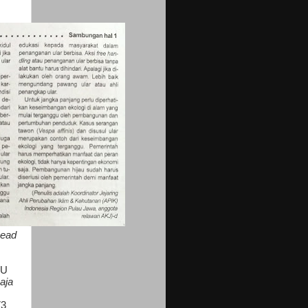
head
BU
aja
73