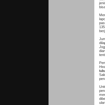
jeni
bis
Men
lap
pas
135
ber
Jum
dil
Jog
dia
ten
Pen
Hea
tubu
Sak
pen
Unt
pen
men
dib
ula