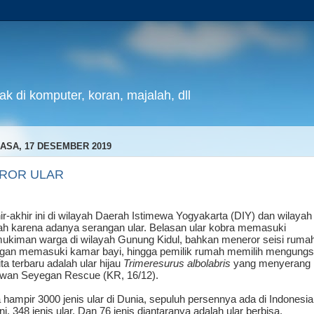
k di komputer, koran, majalah, dll
ASA, 17 DESEMBER 2019
ROR ULAR
ir-akhir ini di wilayah Daerah Istimewa Yogyakarta (DIY) dan wilayah 
ah karena adanya serangan ular. Belasan ular kobra memasuki
ukiman warga di wilayah Gunung Kidul, bahkan meneror seisi ruma
gan memasuki kamar bayi, hingga pemilik rumah memilih mengungsi
ita terbaru adalah ular hijau
Trimeresurus albolabris
yang menyerang
awan Seyegan Rescue (KR, 16/12).
 hampir 3000 jenis ular di Dunia, sepuluh persennya ada di Indonesia
ni, 348 jenis ular. Dan 76 jenis diantaranya adalah ular berbisa.