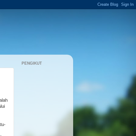
PENGIKUT
alah
lui
tu-