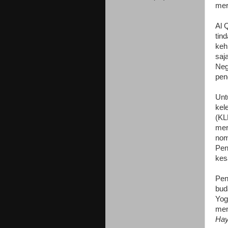
mer
Al 
tin
keh
saj
Neg
pen
Unt
kel
(KL
mer
nom
Pen
kes
Pen
bud
Yog
men
Hay