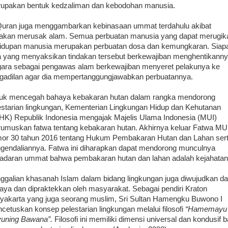
upakan bentuk kedzaliman dan kebodohan manusia.
Quran juga menggambarkan kebinasaan ummat terdahulu akibat
dakan merusak alam. Semua perbuatan manusia yang dapat merugik
idupan manusia merupakan perbuatan dosa dan kemungkaran. Siap
a yang menyaksikan tindakan tersebut berkewajiban menghentikanny
ara sebagai pengawas alam berkewajiban menyeret pelakunya ke
gadilan agar dia mempertanggungjawabkan perbuatannya.
uk mencegah bahaya kebakaran hutan dalam rangka mendorong
estarian lingkungan, Kementerian Lingkungan Hidup dan Kehutanan
HK) Republik Indonesia mengajak Majelis Ulama Indonesia (MUI)
umuskan fatwa tentang kebakaran hutan. Akhirnya keluar Fatwa MU
or 30 tahun 2016 tentang Hukum Pembakaran Hutan dan Lahan ser
gendaliannya. Fatwa ini diharapkan dapat mendorong munculnya
adaran ummat bahwa pembakaran hutan dan lahan adalah kejahatan
ggalian khasanah Islam dalam bidang lingkungan juga diwujudkan d
aya dan dipraktekkan oleh masyarakat. Sebagai pendiri Kraton
yakarta yang juga seorang muslim, Sri Sultan Hamengku Buwono I
cetuskan konsep pelestarian lingkungan melalui filosofi
“Hamemayu
uning Bawana”.
Filosofi ini memiliki dimensi universal dan kondusif b