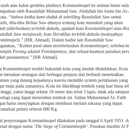
yarah atau kabar gembira jatuhnya Konstantinopel ke ummat Islam sud
ampaikan oleh Rasulullah Muhammad Saw. Abdullah bin Amru bin Al
kata,
“bahwa ketika kami duduk di sekeliling Rasulullah Saw untuk
ulis, tiba-tiba Beliau Saw ditanya tentang kota manakah yang akan
utuh (dibebaskan) terlebih dahulu, apakah kota Konstantinopel atau R
ulullah Saw menjawab, kota Heraklius terlebih dahulu (maksudnya
statinopel).”
[HR. Ahmad]. Dalam hadist lain Rasulullah Saw
gatakan,
“Kalian pasti akan membebaskan Konstantinopel, sehebat-h
impin Perang adalah Pemimpinnya, dan sekuat-kuatnya pasukan per
lah pasukannya.
” [HR Ahmad].
a Konstantinopel sendiri bukanlah kota yang mudah ditaklukkan. Kota 
at menahan serangan dari berbagai penjuru dan berhasil menetralkan
aman yang datang kepadanya karena memiliki system pertahanan yang
gat maju pada zamannya. Kota ini dikelilingi tembok yang luar biasa te
tinggi, yakni tinggi sekitar 18 meter dan tebal 3 lapis, tidak ada satupu
nologi yang dapat menembus tembok ini. Sultan Muhammad Al- Fatih
pai harus menyiapkan dengan membuat meriam raksasa yang dapat
ontarkan peluru seberat 680 Kg.
l penyerangan Konstantinopel dilakukan pada tanggal 6 April 1953 d
kenal dengan nama
‘The Siege of Constantinople’
. Pasukan muslim Al F