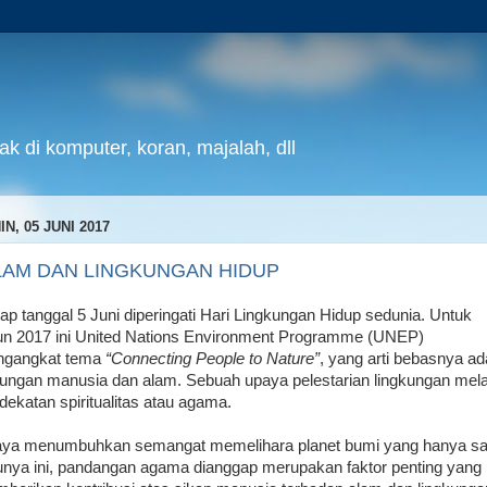
k di komputer, koran, majalah, dll
IN, 05 JUNI 2017
LAM DAN LINGKUNGAN HIDUP
iap tanggal 5 Juni diperingati Hari Lingkungan Hidup sedunia. Untuk
un 2017 ini United Nations Environment Programme (UNEP)
gangkat tema
“Connecting People to Nature”
, yang arti bebasnya ad
ungan manusia dan alam. Sebuah upaya pelestarian lingkungan mela
dekatan spiritualitas atau agama.
ya menumbuhkan semangat memelihara planet bumi yang hanya sa
unya ini, pandangan agama dianggap merupakan faktor penting yang