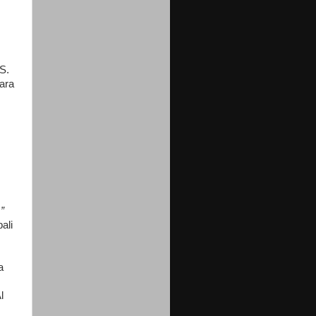
S.
tara
”
ali
a
l