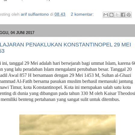
osting oleh
arif sulfiantono
di
08.43
2 komentar:
GGU, 04 JUNI 2017
LAJARAN PENAKLUKAN KONSTANTINOPEL 29 MEI
53
i ini, tanggal 29 Mei adalah hari bersejarah bagi ummat Islam, karena 
un yang lalu peradaban Islam mengalami perubahan besar. Tanggal 20
adil Awal 857 H bersamaan dengan 29 Mei 1453 M, Sultan al-Ghazi
ammad Al-Fatih bersama pasukan muslim berhasil memasuki jantung
awi Timur, kota Konstantinopel. Kota ini merupakan salah satu kota
penting di dunia yang dibangun pada tahun 330 M oleh Kaisar Theodosi
 memiliki benteng pertahanan yang sangat sulit untuk ditembus.