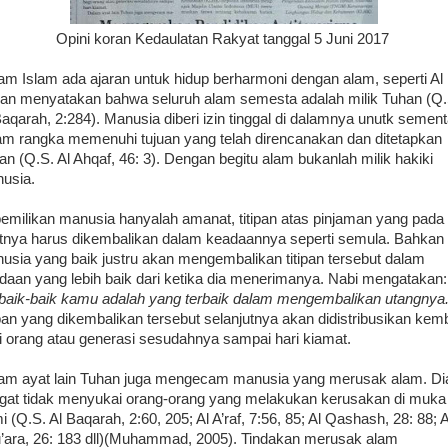
Opini koran Kedaulatan Rakyat tanggal 5 Juni 2017
am Islam ada ajaran untuk hidup berharmoni dengan alam, seperti Al
an menyatakan bahwa seluruh alam semesta adalah milik Tuhan (Q.
Baqarah, 2:284). Manusia diberi izin tinggal di dalamnya unutk semen
am rangka memenuhi tujuan yang telah direncanakan dan ditetapkan
an (Q.S. Al Ahqaf, 46: 3). Dengan begitu alam bukanlah milik hakiki
usia.
emilikan manusia hanyalah amanat, titipan atas pinjaman yang pada
tnya harus dikembalikan dalam keadaannya seperti semula. Bahkan
usia yang baik justru akan mengembalikan titipan tersebut dalam
daan yang lebih baik dari ketika dia menerimanya. Nabi mengatakan:
baik-baik kamu adalah yang terbaik dalam mengembalikan utangnya.
ipan yang dikembalikan tersebut selanjutnya akan didistribusikan kemb
i orang atau generasi sesudahnya sampai hari kiamat.
am ayat lain Tuhan juga mengecam manusia yang merusak alam. Di
gat tidak menyukai orang-orang yang melakukan kerusakan di muka
i (Q.S. Al Baqarah, 2:60, 205; Al A’raf, 7:56, 85; Al Qashash, 28: 88; A
’ara, 26: 183 dll)(Muhammad, 2005). Tindakan merusak alam