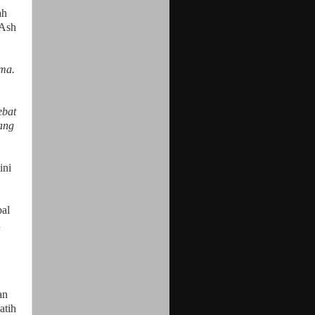
ah
-Ash
oma.
ebat
ang
ini
bal
n
an
atih