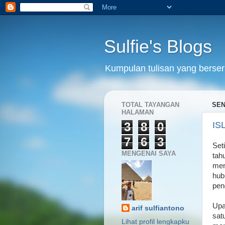
Sulfie's Blogs
Kumpulan tulisan yang bersera
TOTAL TAYANGAN
SEN
HALAMAN
3
8
0
IS
7
6
3
Set
MENGENAI SAYA
tah
men
hub
pen
Upa
arif sulfiantono
sat
Lihat profil lengkapku