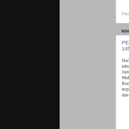
Dip
MIN
PE
14
Har
tah
Jum
Muh
Rom
ter
dan