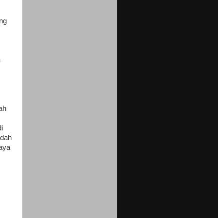
ang
a
ah
i
adah
saya