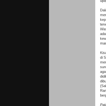
upa
Dal
men
kep
ter
Was
ada
kew
man
Kis
di 
mem
sun
aga
did
dib
(Sa
Ram
ber
Pat