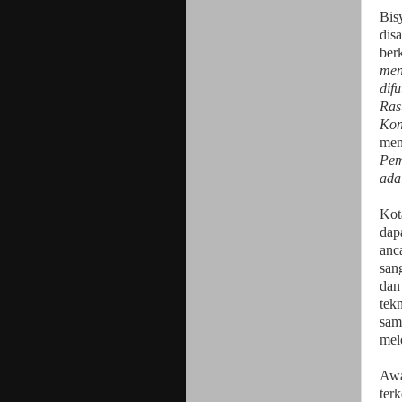
Bis
dis
ber
men
dif
Ras
Kon
men
Pem
ada
Kot
dap
anc
san
dan 
tek
sam
mel
Awa
ter