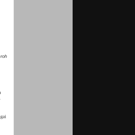
mroh
a
s
gai