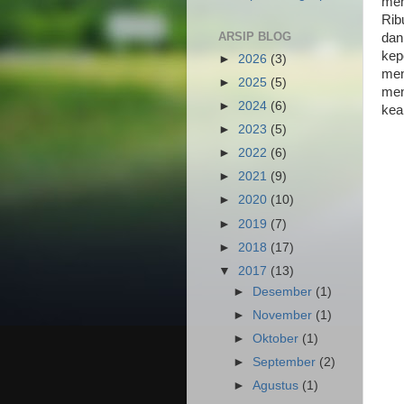
mem
Rib
ARSIP BLOG
dan
kep
►
2026
(3)
men
►
2025
(5)
men
►
2024
(6)
kea
►
2023
(5)
►
2022
(6)
►
2021
(9)
►
2020
(10)
►
2019
(7)
►
2018
(17)
▼
2017
(13)
►
Desember
(1)
►
November
(1)
►
Oktober
(1)
►
September
(2)
►
Agustus
(1)