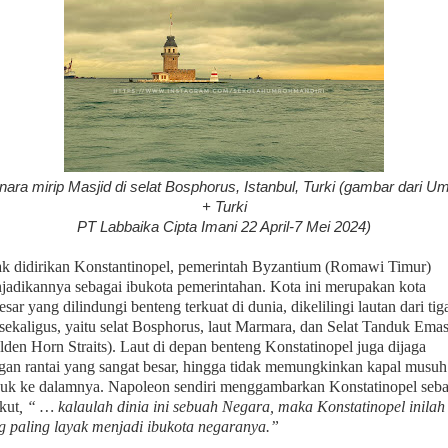
ara mirip Masjid di selat Bosphorus, Istanbul, Turki (gambar dari U
+ Turki
PT Labbaika Cipta Imani 22 April-7 Mei 2024)
ak didirikan Konstantinopel, pemerintah Byzantium (Romawi Timur)
jadikannya sebagai ibukota pemerintahan. Kota ini merupakan kota
esar yang dilindungi benteng terkuat di dunia, dikelilingi lautan dari tig
i sekaligus, yaitu selat Bosphorus, laut Marmara, dan Selat Tanduk Ema
lden Horn Straits). Laut di depan benteng Konstatinopel juga dijaga
gan rantai yang sangat besar, hingga tidak memungkinkan kapal musuh
uk ke dalamnya. Napoleon sendiri menggambarkan Konstatinopel seba
ikut
, “ … kalaulah dinia ini sebuah Negara, maka Konstatinopel inilah
g paling layak menjadi ibukota negaranya.”