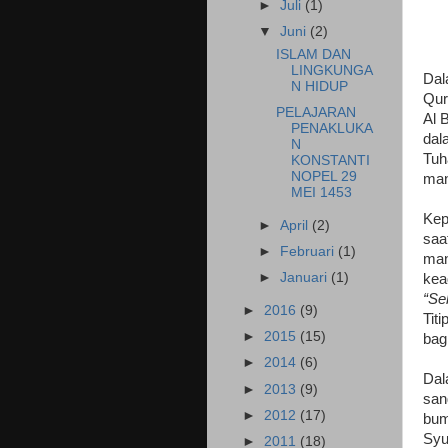
►
Juli
(1)
▼
Juni
(2)
ISLAM DAN
LINGKUNGA
Dal
N HIDUP
Qur
PELAJARAN
Al 
PENAKLUKA
dal
N
Tuh
KONSTANTI
NOPEL 29
man
MEI 1453
Kep
►
April
(2)
saa
►
Februari
(1)
man
►
Januari
(1)
kea
“Se
►
2016
(9)
Tit
►
2015
(15)
bag
►
2014
(6)
Dal
►
2013
(9)
san
►
2012
(17)
bum
Syu
►
2011
(18)