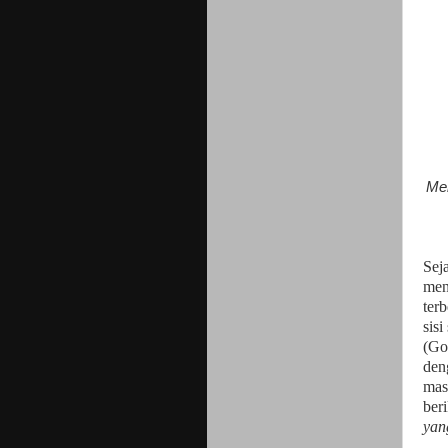
Men
Sej
men
terb
sis
(Go
den
mas
ber
yan