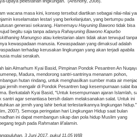
ya-upaya pelestarian lingkungan. (Anshoriy, 2008).
am wacana masa kini, konsep tersebut diartikan sebagai nilai-nilai y
jamin keselamatan lestari yang berkelanjutan, yang bertumpu pada
utusan generasi sekarang.
Hamemayu Hayuning Bawono
tidak bisa
wujud begitu saja tanpa adanya
Rahayuning Bawono Kapurbo
kithaning Manungso
atau kelestarian alam tidak akan terwujud tanp
nya kewaspadaan manusia. Kewaspadaan yang dimaksud adalah
aspadaan terhadap kerusakan lingkungan yang akan terjadi apabila
usia mulai serakah.
ah lain Almarhum Kyai Basid, Pimpinan Pondok Pesantren An Nuqay
Sumenep, Madura, mendorong santri-santrinya menanam pohon,
bangun hutan rindang, untuk menghasilkan sumber mata air menjad
gai jernih mengalir di Pondok Pesantren bagi kesempurnaan salat ib
ma. Berkatalah Kyai Basid, “Untuk kesempurnaan ajaran Islamlah, 
ik santri agar senantiasa bersih dalam melaksanakan salat. Untuk ini
utuhkan air jernih yang lahir berkat terlestarikannya lingkungan hidup.”
lim, 2007). Semoga peringatan hari Lingkungan Hidup saat bulan
adhan ini dapat membangun sikap dan pola hidup Muslim yang
pegang teguh pada
Rahmatan lil’alamin.
angpuluhan, 3 Juni 2017, pukul 11.05 WIB