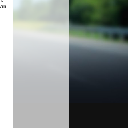
n.
ahih