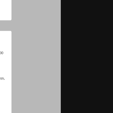
600
us,