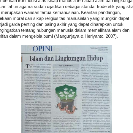
berikan kontribusi atas sikap manusia terhadap alam dan lingkunga
uan tahun agama sudah dijadikan sebagai standar kode etik yang sh
 merupakan warisan tertua kemanusiaan. Kearifan pandangan,
ekaan moral dan sikap religiusitas manusialah yang mungkin dapat
jadi garda penting dan paling akhir yang dapat diharapkan untuk
gingatkan tentang hubungan manusia dalam memelihara alam dan
rifan dalam mengelola bumi (Mangunjaya & Heriyanto, 2007).