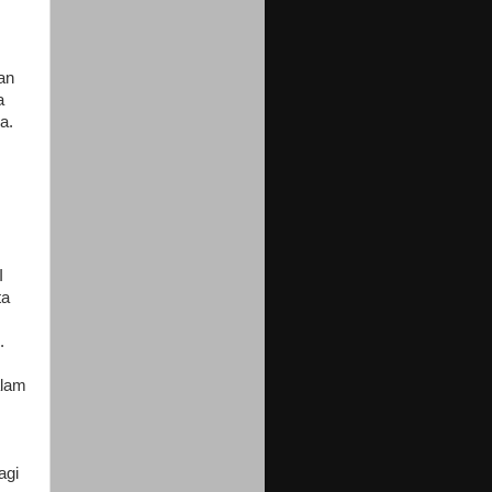
an
a
a.
I
ta
.
alam
agi