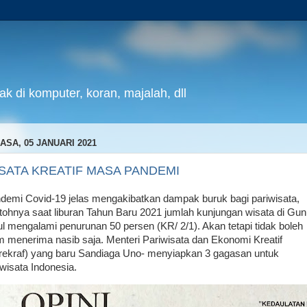
k di komputer, koran, majalah, dll
ASA, 05 JANUARI 2021
SATA KREATIF MASA PANDEMI
demi Covid-19 jelas mengakibatkan dampak buruk bagi pariwisata,
tohnya saat liburan Tahun Baru 2021 jumlah kunjungan wisata di Gu
ul mengalami penurunan 50 persen (KR/ 2/1). Akan tetapi tidak boleh
m menerima nasib saja. Menteri Pariwisata dan Ekonomi Kreatif
rekraf) yang baru Sandiaga Uno- menyiapkan 3 gagasan untuk
iwisata Indonesia.