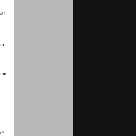
usi
tau
mpir
ya.