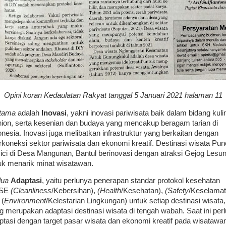
Opini koran Kedaulatan Rakyat tanggal 5 Januari 2021 halaman 11
tama
adalah
Inovasi
, yakni inovasi pariwisata baik dalam bidang kuli
hion, serta kesenian dan budaya yang mencakup beragam tarian di
onesia. Inovasi juga melibatkan infrastruktur yang berkaitan dengan
erkoneksi sektor pariwisata dan ekonomi kreatif. Destinasi wisata Pu
ici di Desa Mangunan, Bantul berinovasi dengan atraksi Gejog Lesu
uk menarik minat wisatawan.
dua
Adaptasi
, yaitu perlunya penerapan standar protokol kesehatan
SE
(Cleanliness
/Kebersihan),
(Health
/Kesehatan),
(Safety
/Keselamat
 (
Environment
/Kelestarian Lingkungan) untuk setiap destinasi wisata,
g merupakan adaptasi destinasi wisata di tengah wabah. Saat ini perl
ptasi dengan target pasar wisata dan ekonomi kreatif pada wisatawa