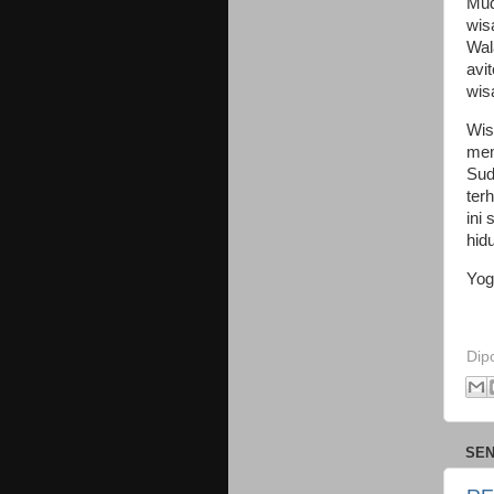
Mud
wis
Wal
avit
wis
Wi
mem
Sud
ter
ini
hid
Yog
Dip
SEN