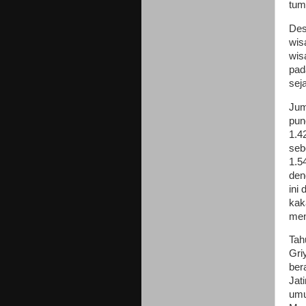
tum
Des
wis
wis
pad
sej
Jum
pun
1.4
seb
1.5
den
ini
kak
men
Tah
Gri
ber
Jat
umu