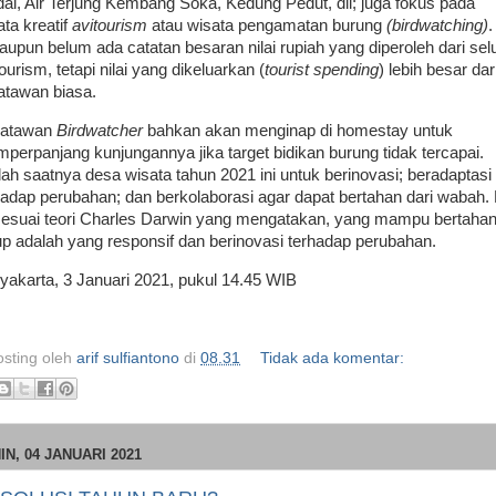
al, Air Terjung Kembang Soka, Kedung Pedut, dll; juga fokus pada
ata kreatif
avitourism
atau wisata pengamatan burung
(birdwatching)
.
aupun belum ada catatan besaran nilai rupiah yang diperoleh dari sel
ourism, tetapi nilai yang dikeluarkan (
tourist spending
) lebih besar dar
atawan biasa.
satawan
Birdwatcher
bahkan akan menginap di homestay untuk
perpanjang kunjungannya jika target bidikan burung tidak tercapai.
ah saatnya desa wisata tahun 2021 ini untuk berinovasi; beradaptasi
hadap perubahan; dan berkolaborasi agar dapat bertahan dari wabah.
 sesuai teori Charles Darwin yang mengatakan, yang mampu bertaha
up adalah yang responsif dan berinovasi terhadap perubahan.
yakarta, 3 Januari 2021, pukul 14.45 WIB
osting oleh
arif sulfiantono
di
08.31
Tidak ada komentar:
IN, 04 JANUARI 2021