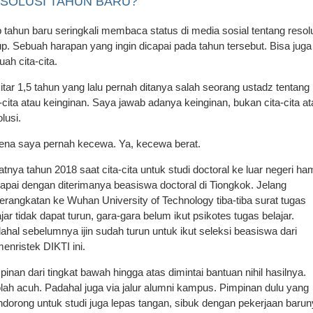
SOLUSI TAHUN BARU?
p tahun baru seringkali membaca status di media sosial tentang resol
up. Sebuah harapan yang ingin dicapai pada tahun tersebut. Bisa juga
uah cita-cita.
itar 1,5 tahun yang lalu pernah ditanya salah seorang ustadz tentang
a-cita atau keinginan. Saya jawab adanya keinginan, bukan cita-cita a
lusi.
ena saya pernah kecewa. Ya, kecewa berat.
atnya tahun 2018 saat cita-cita untuk studi doctoral ke luar negeri ha
capai dengan diterimanya beasiswa doctoral di Tiongkok. Jelang
erangkatan ke Wuhan University of Technology tiba-tiba surat tugas
ajar tidak dapat turun, gara-gara belum ikut psikotes tugas belajar.
ahal sebelumnya ijin sudah turun untuk ikut seleksi beasiswa dari
enristek DIKTI ini.
pinan dari tingkat bawah hingga atas dimintai bantuan nihil hasilnya.
lah acuh. Padahal juga via jalur alumni kampus. Pimpinan dulu yang
dorong untuk studi juga lepas tangan, sibuk dengan pekerjaan barun