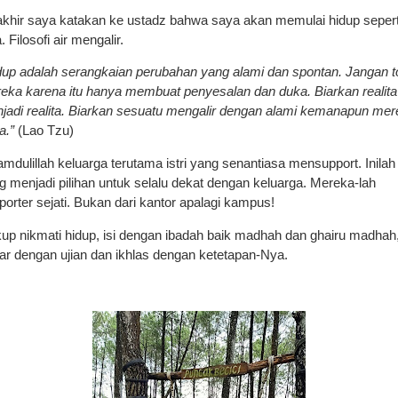
akhir saya katakan ke ustadz bahwa saya akan memulai hidup seperti
. Filosofi air mengalir.
dup adalah serangkaian perubahan yang alami dan spontan. Jangan t
eka karena itu hanya membuat penyesalan dan duka. Biarkan realita
jadi realita. Biarkan sesuatu mengalir dengan alami kemanapun me
a.”
(Lao Tzu)
amdulillah keluarga terutama istri yang senantiasa mensupport. Inilah
g menjadi pilihan untuk selalu dekat dengan keluarga. Mereka-lah
porter sejati. Bukan dari kantor apalagi kampus!
up nikmati hidup, isi dengan ibadah baik madhah dan ghairu madhah
ar dengan ujian dan ikhlas dengan ketetapan-Nya.