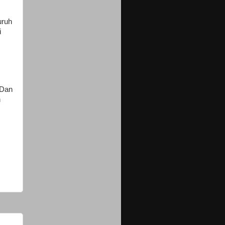
uruh
i
 Dan
n