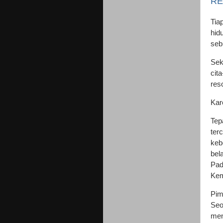
RE
Tia
hid
seb
Sek
cit
reso
Kar
Tep
ter
keb
bel
Pad
Kem
Pim
Seo
men