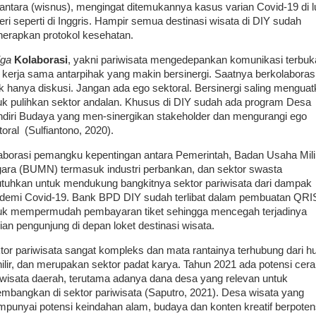
antara (wisnus), mengingat ditemukannya kasus varian Covid-19 di l
eri seperti di Inggris. Hampir semua destinasi wisata di DIY sudah
erapkan protokol kesehatan.
iga
Kolaborasi
, yakni pariwisata mengedepankan komunikasi terbuk
 kerja sama antarpihak yang makin bersinergi. Saatnya berkolaborasi
ak hanya diskusi. Jangan ada ego sektoral. Bersinergi saling mengua
uk pulihkan sektor andalan. Khusus di DIY sudah ada program Desa
diri Budaya yang men-sinergikan stakeholder dan mengurangi ego
toral (Sulfiantono, 2020).
aborasi pemangku kepentingan antara Pemerintah, Badan Usaha Mili
ara (BUMN) termasuk industri perbankan, dan sektor swasta
utuhkan untuk mendukung bangkitnya sektor pariwisata dari dampak
demi Covid-19. Bank BPD DIY sudah terlibat dalam pembuatan QRI
uk mempermudah pembayaran tiket sehingga mencegah terjadinya
rian pengunjung di depan loket destinasi wisata.
tor pariwisata sangat kompleks dan mata rantainya terhubung dari hu
hilir, dan merupakan sektor padat karya. Tahun 2021 ada potensi cer
iwisata daerah, terutama adanya dana desa yang relevan untuk
embangkan di sektor pariwisata (Saputro, 2021). Desa wisata yang
punyai potensi keindahan alam, budaya dan konten kreatif berpoten