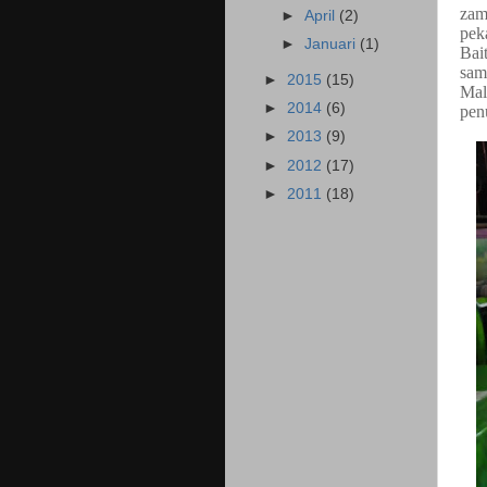
zam
►
April
(2)
pek
►
Januari
(1)
Bai
sam
►
2015
(15)
Mal
►
2014
(6)
pen
►
2013
(9)
►
2012
(17)
►
2011
(18)