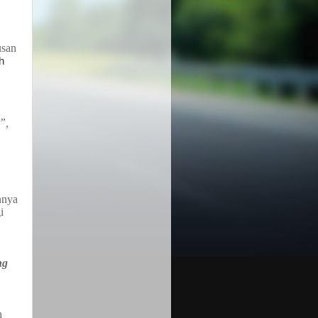
usan
h
”,
annya
i
ng
h