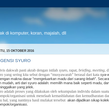
k di komputer, koran, majalah, dll
TU, 15 OKTOBER 2016
GENSI SYURO
ivis dakwah pasti akrab dengan istilah
syuro
, rapat,
briefing
,
meeting
, d
ro yang sering kita sebut dengan “musyawarah” berasal dari kata
sya-
engan makna dasar “
mengeluarkan madu dari sarang lebah
”. Secar
ih mudah, arti dari syuro adalah: memilih mana baik seperti madu, da
inggalkan yang jelek
.
ro adalah proses yang dilakukan oleh sekumpulan individu dalam suat
ompok/organisasi untuk menelaah kemashlahatan dan kemudharatan dar
tu hal, yang nantinya hasil mufakat tersebut
akan dijadikan sikap kolekt
ompok/organisasi.