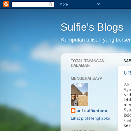
Sulfie's Blogs
Kumpulan tulisan yang bersera
TOTAL TAYANGAN
SAB
HALAMAN
UR
MENGENAI SAYA
Akt
Syu
ra
d
leb
men
Syu
arif sulfiantono
kel
Lihat profil lengkapku
sua
kel