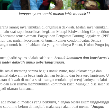
kenapa syuro sambil makan lebih menarik??
arang jarang saya temukan di organisasi dakwah. Malah saya temukan 
an lalu saat rapat koordinasi kegiatan Merapi Birdwatching Competition
6 bersama teman-teman Paguyuban Pengamat Burung Jogjakarta (PPB
pir tiap malam koordinasi di taman kuliner condong catur. Semua
angat untuk hadir, bahkan ada yang rumahnya Brosot, Kulon Progo ju
r.
 menghadiri syuro adalah salah satu
bentuk komitmen dan konsistensi 
a kader dakwah untuk keberlangsungan
.
ia sosial memang sarana bagus untuk syuro, tapi kekuatannya dan
angat dakwahnya beda jauh dengan bertemu dan bersyuro langsung. U
iatan dakwah di media sosial sangat mudah, tapi menjalaninya melalui
ro dan aksi riilnya membutuhkan komitmen kuat. Mungkin bisa salah s
jadi ukuran keimanan.
a ada meme di medsos yang berbunyi, “jangan bicara Islam tinggi-tinggi
au subuhmu belum di masjid”; maka saya akan buat meme,
“Jangan