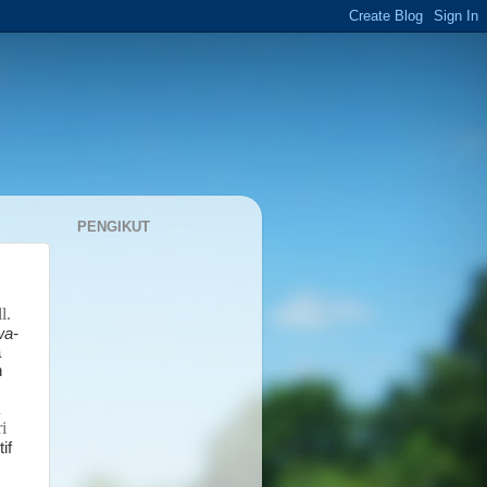
PENGIKUT
ll.
wa-
a
n
u
i
if