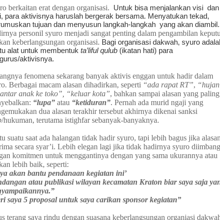
ro berkaitan erat dengan organisasi.
Untuk bisa menjalankan visi dan
i, para aktivisnya haruslah bergerak bersama. Menyatukan tekad,
umuskan tujuan dan menyusun langkah-langkah
yang akan diambil.
irnya personil syuro menjadi sangat penting dalam pengambilan keput
kan keberlangsungan organisasi
.
Bagi organisasi dakwah, syuro adala
tu alat untuk membentuk
ta’liful qulub
(ikatan hati) para
gurus/aktivisnya.
angnya fenomena sekarang banyak aktivis enggan untuk hadir dalam
ro. Berbagai macam alasan dihadirkan, seperti
“ada rapat RT”
,
“hujan
antar anak ke toko”, “keluar kota”
, bahkan sampai alasan yang paling
yebalkan:
“lupa”
atau
“ketiduran”
. Pernah ada murid ngaji yang
gemukakan dua alasan terakhir tersebut akhirnya dikenai sanksi
b
/hukuman, terutama istighfar sebanyak-banyaknya.
u suatu saat ada halangan tidak hadir syuro, tapi lebih bagus jika alas
rima secara syar’i. Lebih elegan lagi jika tidak hadirnya syuro diimbang
gan komitmen untuk menggantinya dengan yang sama ukurannya atau
an lebih baik, seperti:
ya akan bantu pendanaan kegiatan ini’
dangan atau publikasi wilayan kecamatan Kraton biar saya saja ya
yampaikannya.”
ri saya 5 proposal untuk saya carikan sponsor kegiatan”
us terang saya rindu dengan suasana keberlangsungan organiasi dakwa