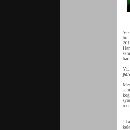
Sek
bul
201
Ham
sem
hadi
Ya,
par
Med
sem
keg
syu
men
Jik
kal