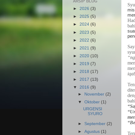
ARSIP BLOG
Syu
►
2026
(3)
mis
mer
►
2025
(5)
Had
►
2024
(6)
bah
sua
►
2023
(5)
pen
►
2022
(6)
Say
►
2021
(9)
syu
►
2020
(10)
“ng
men
►
2019
(7)
men
►
2018
(17)
iqa
►
2017
(13)
Tent
▼
2016
(9)
dite
►
November
(2)
den
bahk
▼
Oktober
(1)
“Sa
URGENSI
“Un
SYURO
men
“Be
►
September
(2)
►
Agustus
(1)
Ter