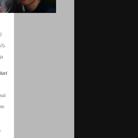
2
J).
ga
dari
sul
atu
,