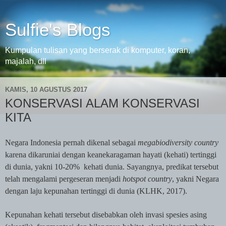
Sulfie's Blogs
Kumpulan tulisan yang berserak di komputer, koran,
majalah, dll
KAMIS, 10 AGUSTUS 2017
KONSERVASI ALAM KONSERVASI
KITA
Negara Indonesia pernah dikenal sebagai
megabiodiversity country
karena dikaruniai dengan keanekaragaman hayati (kehati) tertinggi
di dunia, yakni 10-20% kehati dunia. Sayangnya, predikat tersebut
telah mengalami pergeseran menjadi
hotspot country
, yakni Negara
dengan laju kepunahan tertinggi di dunia (KLHK, 2017).
Kepunahan kehati tersebut disebabkan oleh invasi spesies asing