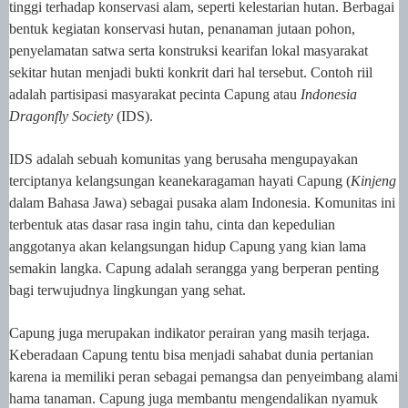
tinggi terhadap konservasi alam, seperti kelestarian hutan. Berbagai
bentuk kegiatan konservasi hutan, penanaman jutaan pohon,
penyelamatan satwa serta konstruksi kearifan lokal masyarakat
sekitar hutan menjadi bukti konkrit dari hal tersebut. Contoh riil
adalah partisipasi masyarakat pecinta Capung atau
Indonesia
Dragonfly Society
(IDS).
IDS adalah sebuah komunitas yang berusaha mengupayakan
terciptanya kelangsungan keanekaragaman hayati Capung (
Kinjeng
dalam Bahasa Jawa) sebagai pusaka alam Indonesia. Komunitas ini
terbentuk atas dasar rasa ingin tahu, cinta dan kepedulian
anggotanya akan kelangsungan hidup Capung yang kian lama
semakin langka. Capung adalah serangga yang berperan penting
bagi terwujudnya lingkungan yang sehat.
Capung juga merupakan indikator perairan yang masih terjaga.
Keberadaan Capung tentu bisa menjadi sahabat dunia pertanian
karena ia memiliki peran sebagai pemangsa dan penyeimbang alami
hama tanaman. Capung juga membantu mengendalikan nyamuk