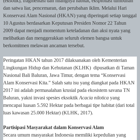
(eksotik), fragmentasi dan hilangnya habitat, eksploitasi tumbuhan
dan satwa liar, pencemaran, dan perubahan iklim. Melalui Hari
Konservasi Alam Nasional (HKAN) yang diperingati setiap tanggal
10 Agustus berdasarkan Keputusan Presiden Nomor 22 Tahun
2009 dapat menjadi momentum keteladanan dan aksi nyata yang
melibatkan dan menggerakkan seluruh elemen bangsa untuk
berkomitmen melawan ancaman tersebut.
Peringatan
HKAN
tahun 2017
dilaksanakan oleh
Kementerian
Lingkungan Hidup dan Kehutanan (KLHK) dipusatkan di Taman
Nasional Bali
Baluran, Jawa Timur, dengan tema “Konservasi
Alam Konservasi Kita.” Salah satu isu yang diangkat pada HKAN
2017 ini adalah permasalahan krusial pada ekosistem savana TN
Baluran, yakni invasi spesies eksoktik
Acacia nilotica
yang
mencapai luasan 5.592 Hektar pada berbagai tipe habitat (dari total
luas kawasan 25.000 Hektar) (KLHK, 2017).
Partisipasi Masyarakat dalam Konservasi Alam
Secara umum masyarakat Indonesia memiliki kepedulian yang