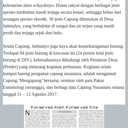
kelestarian alam wilayahnya. Hutan rakyat dengan berbagai jenis
spesies tumbuhan masih terjaga secara lestari, sehingga bebas dari
serangan spesies eksotik. 30 jenis Capung ditemukan di Desa
Jatimulyo, yang berhabitat di sungai dan air terjun yang masih
jernih dan terjaga sejak dari hulu.
Selain Capung,
Jatimulyo
juga
kaya akan keanekaragaman burung.
Terdapat
94
jenis burung di kawasan ini (24 persen total jenis
burung di DIY), keberadaannya dilindungi oleh Peraturan Desa
(Perdes) yang melarang kegiatan perburuan.
Kegiatan selain
kumpul bareng pengamat capung nusantara, adalah mengamati
Capung ‘Mengapung’ bersama, seminar oleh para Pakar
Entomologi (serangga), dan berbagi data Capung Nusantara selama
tanggal 11 – 12 Agustus 2017.