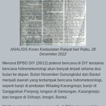
ANALISIS Koran Kedaulatan Rakyat hari Rabu, 28
Desember 2022
Menurut BPBD DIY (26/12) potensi bencana di DIY terutama
bencana hidrometeorologi akan banyak terjadi selama dua
bulan ke depan. Bulan November Gunungkidul dan Bantul
menjadi daerah yang terdampak bencana hidrometeorologi,
seperti banjir di jembatan Wiladeg Karangmojo; banjir di
Sanggrahan Ponjong; longsor di Gentungan, Karangmojo;
dan longsor di Sriharjo, Imogiri, Bantul.