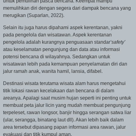
untuk pemulihan pasca bencana. Keempat mampu
memulihkan diri dengan segera dari dampak bencana yang
merugikan (Suparlan, 2022).
Selain itu juga harus dipahami aspek kerentanan, yakni
pada pengelola dan wisatawan. Aspek kerentanan
pengelola adalah kurangnya penguasaan standar
‘safety’
atau keselamatan pengunjung dan data atau informasi
potensi bencana di wilayahnya. Sedangkan untuk
wisatawan lebih pada kemampuan penyelamatan diri dan
jalur ramah anak, wanita hamil, lansia, difabel.
Destinasi wisata terutama wisata alam harus mengetahui
titik lokasi rawan kecelakaan dan bencana di dalam
areanya. Apalagi saat musim hujan seperti ini penting untuk
membuat peta jalur licin yang mudah membuat pengunjung
terpeleset, rawan longsor, banjir hingga serangan satwa liar
(ular, serangga, binatang laut dll). Akan lebih baik dalam
area tersebut dipasang papan informasi area rawan, jalur
evakuasi dan titik kumpul aman.