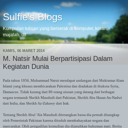
Sulfie's Blogs
Kumpulan tulisan yang berserak di komputer, koran,
majalah, dll
KAMIS, 06 MARET 2014
M. Natsir Mulai Berpartisipasi Dalam
Kegiatan Dunia
Pada tahun 1956, Muhammad Natsir mendapat undangan dari Muktamar Alam
Islami yang khusus membicarakan Palestina dan diadakan di ibukota Syria,
Damascus. Tidak kurang dari 80 orang utusan yang datang dari berbagai
negara termasuk Sheikh Maududi dari Pakistan, Sheikh Abu Hasan An-Nadwi
dari India, dan Sheikh Az-Zahawy dari Irak.
Tentang Sheikh Abul 'Ala Maududi diterangkan bawa dia pernah ditangkap
oleh Pemerintah Pakistan karena dituduh membahayakan negara dan
masyarakat. Oleh pengadilan kemudian dia dijatuhkan hukuman mati. Berita