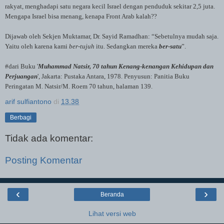
rakyat
,
menghadapi
satu
negara
kecil
Israel
dengan
penduduk
sekitar
2,5
juta
.
Mengapa
Israel
bisa
menang
,
kenapa
Front Arab
kalah
??
Dijawab oleh Sekjen
Muktamar
, Dr.
Sayid
Ramadhan
: “
Sebetulnya
mudah
saja
.
Yaitu
oleh
karena
kami
ber-tujuh
itu
.
Sedangkan
mereka
ber-satu
”.
#dari Buku '
Muhammad Natsir, 70 tahun Kenang-kenangan Kehidupan dan
Perjuangan
', Jakarta: Pustaka Antara, 1978. Penyusun: Panitia Buku
Peringatan M. Natsir/M. Roem 70 tahun, halaman 139.
arif sulfiantono
di
13.38
Berbagi
Tidak ada komentar:
Posting Komentar
‹
›
Beranda
Lihat versi web