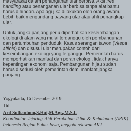
masyarakat dalam penanganan ular berbisa. Aksi
free
handling
atau penanganan ular berbisa tanpa alat bantu
harus dihindari. Apalagi jika dilakukan oleh orang awam.
Lebih baik mengundang pawang ular atau ahli penangkap
ular.
Untuk jangka panjang perlu diperhatikan keseimbangan
ekologi di alam yang mulai terganggu oleh pembangunan
dan pertumbuhan penduduk. Kasus serangan tawon (
Vespa
affinis
) dan disusul ular merupakan contoh dari
keseimbangan ekologi yang terganggu. Pemerintah harus
memperhatikan manfaat dan peran ekologi, tidak hanya
kepentingan ekonomi saja. Pembangunan hijau sudah
harus diseriusi oleh pemerintah demi manfaat jangka
panjang.
Yogyakarta, 16 Desember 2019
Ttd
Arif Sulfiantono,S.Hut,M.Agr.,M.S.I.
Koordinator Jejaring Ahli Perubahan Iklim & Kehutanan (APIK)
Indonesia Region Pulau Jawa, anggota relawan AKJ.