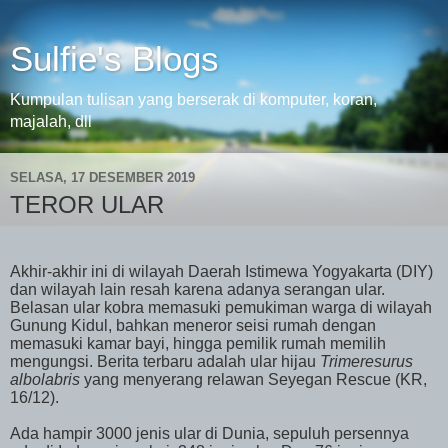
Sulfie's Blogs
Kumpulan tulisan yang berserak di komputer, koran,
majalah, dll
SELASA, 17 DESEMBER 2019
TEROR ULAR
Akhir-akhir ini di wilayah Daerah Istimewa Yogyakarta (DIY)
dan wilayah lain resah karena adanya serangan ular.
Belasan ular kobra memasuki pemukiman warga di wilayah
Gunung Kidul, bahkan meneror seisi rumah dengan
memasuki kamar bayi, hingga pemilik rumah memilih
mengungsi. Berita terbaru adalah ular hijau
Trimeresurus
albolabris
yang menyerang relawan Seyegan Rescue (KR,
16/12).
Ada hampir 3000 jenis ular di Dunia, sepuluh persennya