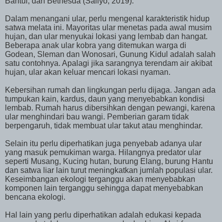
Bantul, dan Bethesda (Saliyo, 2019).
Dalam menangani ular, perlu mengenal karakteristik hidup
satwa melata ini. Mayoritas ular menetas pada awal musim
hujan, dan ular menyukai lokasi yang lembab dan hangat.
Beberapa anak ular kobra yang ditemukan warga di
Godean, Sleman dan Wonosari, Gunung Kidul adalah salah
satu contohnya. Apalagi jika sarangnya terendam air akibat
hujan, ular akan keluar mencari lokasi nyaman.
Kebersihan rumah dan lingkungan perlu dijaga. Jangan ada
tumpukan kain, kardus, daun yang menyebabkan kondisi
lembab. Rumah harus dibersihkan dengan pewangi, karena
ular menghindari bau wangi. Pemberian garam tidak
berpengaruh, tidak membuat ular takut atau menghindar.
Selain itu perlu diperhatikan juga penyebab adanya ular
yang masuk pemukiman warga. Hilangnya predator ular
seperti Musang, Kucing hutan, burung Elang, burung Hantu
dan satwa liar lain turut meningkatkan jumlah populasi ular.
Keseimbangan ekologi terganggu akan menyebabkan
komponen lain terganggu sehingga dapat menyebabkan
bencana ekologi.
Hal lain yang perlu diperhatikan adalah edukasi kepada