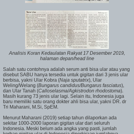
Analisis Koran Kedaulatan Rakyat 17 Desember 2019,
halaman depan/head line
Salah satu contohnya adalah serum anti bisa ular atau yang
disebut SABU hanya tersedia untuk gigitan dari 3 jenis ular
berbisa, yakni Ular Kobra (
Naja sputatrix
), Ular
Weling/Welang (
Bungarus candidus/Bungarus fasciatus
),
dan Ular Tanah (
Calloselasma/Agkistrodon rhodostoma
).
Masih kurang 73 jenis ular lagi. Selain itu, Indonesia juga
baru memiliki satu orang dokter ahli bisa ular, yakni DR. dr
Tri Maharani, M.Si, SpEM.
Menurut Maharani (2019) setiap tahun dilaporkan ada
sekitar 1000-2000 laporan gigitan ular dari seluruh
Indonesia. Meski belum ada angka yang pasti, jumlah
korban gigitan ular di Indonesia diperkiraan jumlahnya