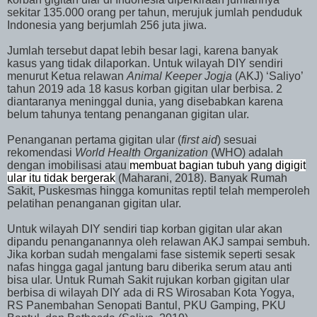
sekitar 135.000 orang per tahun, merujuk jumlah penduduk
Indonesia yang berjumlah 256 juta jiwa.
Jumlah tersebut dapat lebih besar lagi, karena banyak
kasus yang tidak dilaporkan. Untuk wilayah DIY sendiri
menurut Ketua relawan
Animal Keeper Jogja
(AKJ) ‘Saliyo’
tahun 2019 ada 18 kasus korban gigitan ular berbisa. 2
diantaranya meninggal dunia, yang disebabkan karena
belum tahunya tentang penanganan gigitan ular.
Penanganan pertama gigitan ular (
first aid
) sesuai
rekomendasi
World Health Organization
(WHO) adalah
dengan imobilisasi atau
membuat bagian tubuh yang digigit
ular itu tidak bergerak
(Maharani, 2018). Banyak Rumah
Sakit, Puskesmas hingga komunitas reptil telah memperoleh
pelatihan penanganan gigitan ular.
Untuk wilayah DIY sendiri tiap korban gigitan ular akan
dipandu penanganannya oleh relawan AKJ sampai sembuh.
Jika korban sudah mengalami fase sistemik seperti sesak
nafas hingga gagal jantung baru diberika serum atau anti
bisa ular. Untuk Rumah Sakit rujukan korban gigitan ular
berbisa di wilayah DIY ada di RS Wirosaban Kota Yogya,
RS Panembahan Senopati Bantul, PKU Gamping, PKU