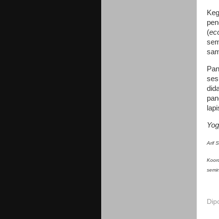
Keg
pen
(
ec
sem
sam
Pan
ses
did
pan
lap
Yog
Arif 
Koord
semi
Dip