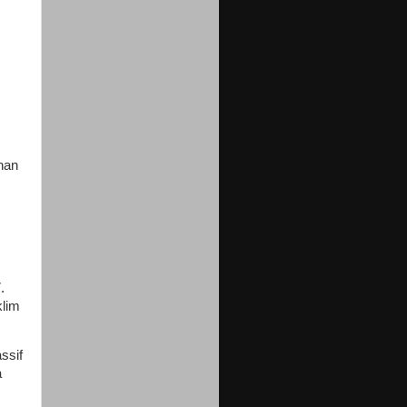
han
.
klim
ssif
a