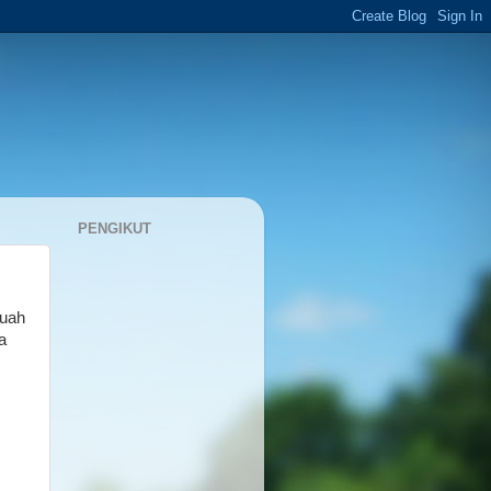
PENGIKUT
buah
a