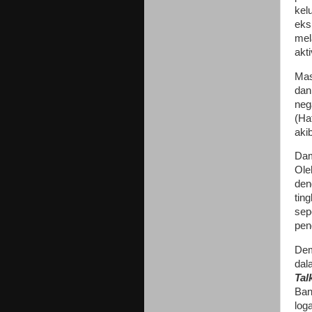
kel
eks
mel
akt
Mas
dan
neg
(Ha
aki
Dam
Ole
den
tin
sep
peng
Dem
dal
Tal
Ban
log