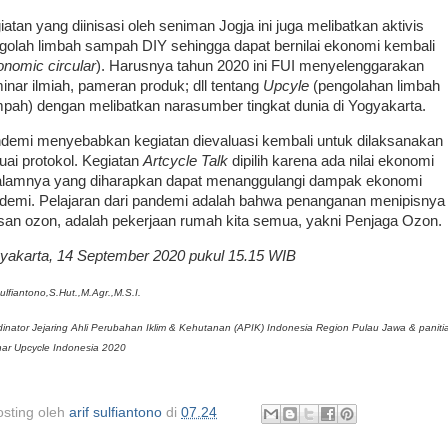
iatan yang diinisasi oleh seniman Jogja ini juga melibatkan aktivis
golah limbah sampah DIY sehingga dapat bernilai ekonomi kembali
onomic circular
). Harusnya tahun 2020 ini FUI menyelenggarakan
inar ilmiah, pameran produk; dll tentang
Upcyle
(pengolahan limbah
pah) dengan melibatkan narasumber tingkat dunia di Yogyakarta.
demi menyebabkan kegiatan dievaluasi kembali untuk dilaksanakan
uai protokol. Kegiatan
Artcycle Talk
dipilih karena ada nilai ekonomi
alamnya yang diharapkan dapat menanggulangi dampak ekonomi
demi. Pelajaran dari pandemi adalah bahwa penanganan menipisnya
isan ozon, adalah pekerjaan rumah kita semua, yakni Penjaga Ozon.
yakarta, 14 September 2020 pukul 15.15 WIB
Sulfiantono,S.Hut.,M.Agr.,M.S.I.
inator Jejaring Ahli Perubahan Iklim & Kehutanan (APIK) Indonesia Region Pulau Jawa & paniti
nar Upcycle Indonesia 2020
osting oleh
arif sulfiantono
di
07.24