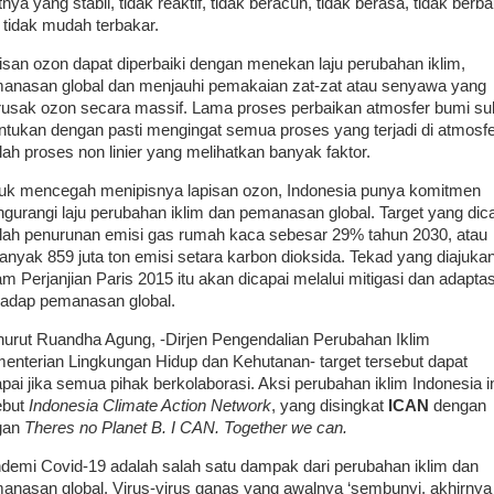
tnya yang stabil, tidak reaktif, tidak beracun, tidak berasa, tidak berb
 tidak mudah terbakar.
isan ozon dapat diperbaiki dengan menekan laju perubahan iklim,
anasan global dan menjauhi pemakaian zat-zat atau senyawa yang
usak ozon secara massif. Lama proses perbaikan atmosfer bumi sul
entukan dengan pasti mengingat semua proses yang terjadi di atmosf
lah proses non linier yang melihatkan banyak faktor.
uk mencegah menipisnya lapisan ozon, Indonesia punya komitmen
gurangi laju perubahan iklim dan pemanasan global. Target yang dic
lah penurunan emisi gas rumah kaca sebesar 29% tahun 2030, atau
anyak 859 juta ton emisi setara karbon dioksida. Tekad yang diajuka
am Perjanjian Paris 2015 itu akan dicapai melalui mitigasi dan adaptas
hadap pemanasan global.
urut Ruandha Agung, -Dirjen Pengendalian Perubahan Iklim
enterian Lingkungan Hidup dan Kehutanan- target tersebut dapat
apai jika semua pihak berkolaborasi. Aksi perubahan iklim Indonesia i
ebut
Indonesia Climate Action Network
, yang disingkat
ICAN
dengan
gan
Theres no Planet B. I CAN. Together we can.
demi Covid-19 adalah salah satu dampak dari perubahan iklim dan
anasan global. Virus-virus ganas yang awalnya ‘sembunyi, akhirnya