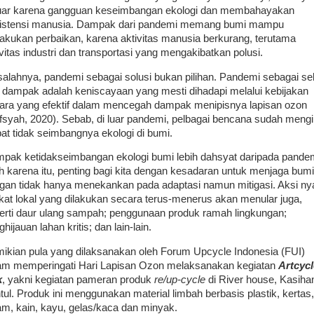
uar karena gangguan keseimbangan ekologi dan membahayakan
istensi manusia. Dampak dari pandemi memang bumi mampu
akukan perbaikan, karena aktivitas manusia berkurang, terutama
ivitas industri dan transportasi yang mengakibatkan polusi.
alahnya, pandemi sebagai solusi bukan pilihan. Pandemi sebagai s
 dampak adalah keniscayaan yang mesti dihadapi melalui kebijakan
ara yang efektif dalam mencegah dampak menipisnya lapisan ozon
fsyah, 2020). Sebab, di luar pandemi, pelbagai bencana sudah mengi
bat tidak seimbangnya ekologi di bumi.
pak ketidakseimbangan ekologi bumi lebih dahsyat daripada pandem
h karena itu, penting bagi kita dengan kesadaran untuk menjaga bumi
gan tidak hanya menekankan pada adaptasi namun mitigasi. Aksi ny
gkat lokal yang dilakukan secara terus-menerus akan menular juga,
erti daur ulang sampah; penggunaan produk ramah lingkungan;
hijauan lahan kritis; dan lain-lain.
ikian pula yang dilaksanakan oleh Forum Upcycle Indonesia (FUI)
am memperingati Hari Lapisan Ozon melaksanakan kegiatan
Artcycl
k
, yakni kegiatan pameran produk
re/up-cycle
di River house, Kasiha
tul. Produk ini menggunakan material limbah berbasis plastik, kertas,
am, kain, kayu, gelas/kaca dan minyak.