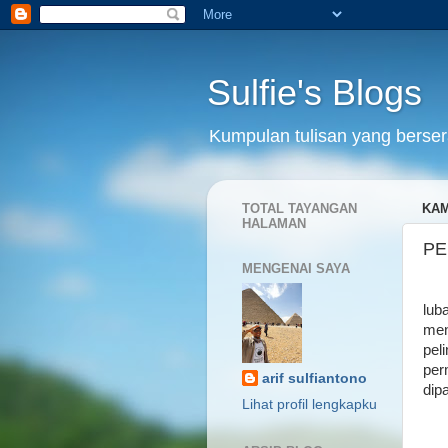
Sulfie's Blogs
Kumpulan tulisan yang bersera
TOTAL TAYANGAN
KAM
HALAMAN
PE
MENGENAI SAYA
Pad
lub
men
pel
per
arif sulfiantono
dip
Lihat profil lengkapku