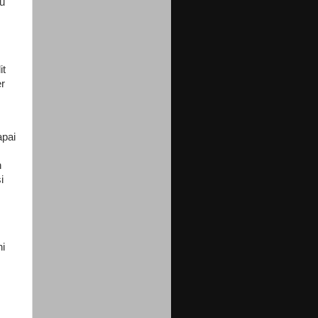
au
it
er
apai
n
i
ni