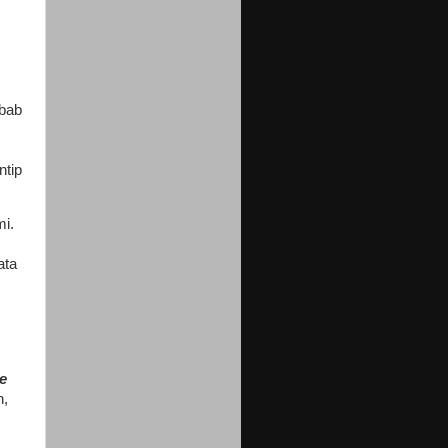
ebab
ntip
i.
ata
e
n,