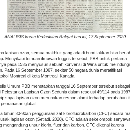
ANALISIS koran Kedaulatan Rakyat hari ini, 17 September 2020
pa lapisan ozon, semua makhluk yang ada di bumi takkan bisa berta
up. Menyikapi temuan ilmuwan Inggris tersebut, PBB untuk pertama
inya pada 1985 menyusun sebuah konvensi di Wina untuk melindungi
n. Pada 16 September 1987, sekitar 50 negara dunia meratifikasi
tokol Montreal di kota Montreal, Kanada.
elis Umum PBB menetapkan tanggal 16 September tersebut sebagai
i Pelestarian Lapisan Ozon Sedunia dalam resolusi 49/114 pada 1987
ipisnya lapisan ozon merupakan respon alami terhadap perubahan i
 pemanasan global.
a tahun 80-90an penggunaan zat klorofluorokarbon (CFC) secara ma
usak lapisan ozon (Setiadi, 2020). CFC adalah sekelompok senyaw
g mengandung unsur klorin, fluor dan karbon. CFC dikenal karena