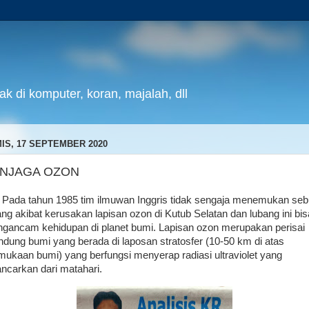
k di komputer, koran, majalah, dll
IS, 17 SEPTEMBER 2020
NJAGA OZON
a tahun 1985 tim ilmuwan Inggris tidak sengaja menemukan se
ang akibat kerusakan lapisan ozon di Kutub Selatan dan lubang ini bis
gancam kehidupan di planet bumi. Lapisan ozon merupakan perisai
indung bumi yang berada di laposan stratosfer (10-50 km di atas
mukaan bumi) yang berfungsi menyerap radiasi ultraviolet yang
ancarkan dari matahari.