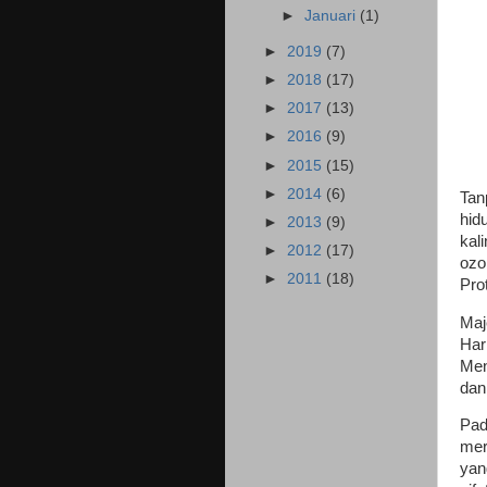
►
Januari
(1)
►
2019
(7)
►
2018
(17)
►
2017
(13)
►
2016
(9)
►
2015
(15)
►
2014
(6)
T
an
hid
►
2013
(9)
kal
►
2012
(17)
ozo
►
2011
(18)
Pro
Maj
Har
Men
dan
Pad
mer
yan