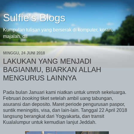
Sulfie's Blogs
Kumpulan tulisan yang berserak di komputer, koran,
majalah, dll
MINGGU, 24 JUNI 2018
LAKUKAN YANG MENJADI
BAGIANMU, BIARKAN ALLAH
MENGURUS LAINNYA
Pada bulan Januari kami niatkan untuk umroh sekeluarga.
Februari
booking
tiket setelah ambil uang tabungan,
asuransi dan deposito. Maret periode pengurusan paspor,
suntik meningitis, visa, dan lain-lain. Tanggal 22 April 2018
langsung berangkat dari Yogyakarta, dan transit
Kualalumpur untuk kemudian lanjut Jeddah.