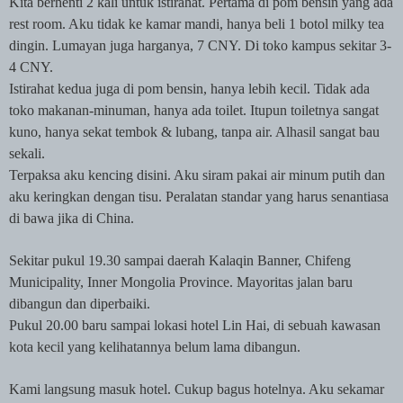
Kita berhenti 2 kali untuk istirahat. Pertama di pom bensin yang ada
rest room. Aku tidak ke kamar mandi, hanya beli 1 botol milky tea
dingin. Lumayan juga harganya, 7 CNY. Di toko kampus sekitar 3-
4 CNY.
Istirahat kedua juga di pom bensin, hanya lebih kecil. Tidak ada
toko makanan-minuman, hanya ada toilet. Itupun toiletnya sangat
kuno, hanya sekat tembok & lubang, tanpa air. Alhasil sangat bau
sekali.
Terpaksa aku kencing disini. Aku siram pakai air minum putih dan
aku keringkan dengan tisu. Peralatan standar yang harus senantiasa
di bawa jika di China.
Sekitar pukul 19.30 sampai daerah Kalaqin Banner, Chifeng
Municipality, Inner Mongolia Province. Mayoritas jalan baru
dibangun dan diperbaiki.
Pukul 20.00 baru sampai lokasi hotel Lin Hai, di sebuah kawasan
kota kecil yang kelihatannya belum lama dibangun.
Kami langsung masuk hotel. Cukup bagus hotelnya. Aku sekamar