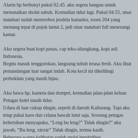
Alarm hp berbunyi pukul 02.45. aku segera bangun untuk
menunaikan sholat subuh. Kemudian tidur lagi. Pukul 04.55, sinar
matahari sudah menerobos jendela kamarku, room 204 yang
memang tepat di pojok lantai 2, jadi sinar matahari full menerangi
kamar.
Aku segera buat kopi panas, cap teko-silungkang, kopi asli
Indonesia.
Begitu masuk tenggorokan, langsung tubuh terasa fresh. Aku lihat
pemandangan luar sangat indah. Kota kecil ini dikelilingi
perbukitan yang masih hijau.
Aku bawa hp, kamera dan dompet, kemudian jalan-jalan keluar.
Petugas hotel masih tidur.
Udara di luar cukup dingin, seperti di daerah Kaliurang. Tapi aku
tetap pakai kaos dan celana bawah lutut saja. Seorang petugas
kebersihan menyapaku, “Leng bu leng?” Tidak dingin?” aku
jawab, “Bu leng, xiexie” Tidak dingin, terima kasih.
Beberapa warga kelihatan sudah mulai beraktifitas.